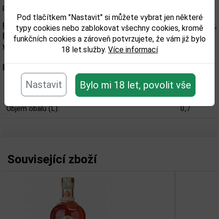
přetrvává na patře ovoce s tóny čokolády.
Pod tlačítkem "Nastavit" si můžete vybrat jen některé
Upozorňujeme, že tento produkt může obsahovat alergeny.
typy cookies nebo zablokovat všechny cookies, kromě
Přesné složení a alergeny jsou k dispozici na obalu
funkčních cookies a zároveň potvrzujete, že vám již bylo
výrobku. Zkontrolujte prosím před konzumací.
18 let.služby.
Více informací
Parametry:
Nastavit
Bylo mi 18 let, povolit vše
Obsah alkoholu obj. %:
40
Objem obalu (L):
0,7
Související zboží