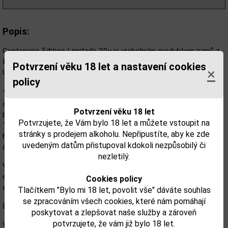
Popis:
Centenario Edition Limitada 30y je vrcholným produktem rumů z
Kostariky. Jde o limitovanou edici, vyrobenou systémem solera.
Potvrzení věku 18 let a nastavení cookies
×
Ultraprémiový a výjimečný blend z rumů o stáří 8 až 30 let.
policy
Třicetileté Centario za poslední léta získalo hned 9 zlatých nebo
stříbrných medailí na celosvětově uznávaných akcích a několikrát
Potvrzení věku 18 let
byl vyhlášen i rumem roku.
Potvrzujete, že Vám bylo 18 let a můžete vstoupit na
Téměř hned po otevření ucítíte omamnou vůni ovoce, která je v
stránky s prodejem alkoholu. Nepřipustíte, aby ke zde
harmonií s tóny dřeva. Ve vůni najdete také mandle s vanilkou,
uvedeným datům přistupoval kdokoli nezpůsobilý či
čokoládu a tabák.
nezletilý.
V chuti je sametově hladký, jemný a elegantní. Objevíte čerstvé
ovoce a tóny dřeva. Můžete také narazit na hořkou čokoládu,
Cookies policy
oříšky a karamel.
Tlačítkem "Bylo mi 18 let, povolit vše" dáváte souhlas
se zpracováním všech cookies, které nám pomáhají
Barva je výrazně jantarová.
poskytovat a zlepšovat naše služby a zároveň
potvrzujete, že vám již bylo 18 let.
V závěru je krémový a velmi hedvábný, s velkým buketem. Dlouho