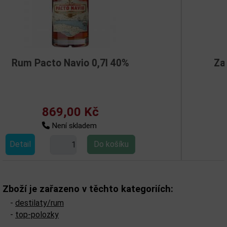
 0,7l 40%
Zacapa Centenario XO
Kč
2 305,00 
em
Není sklade
Detail
Zboží je zařazeno v těchto kategoriích:
-
destilaty/rum
-
top-polozky