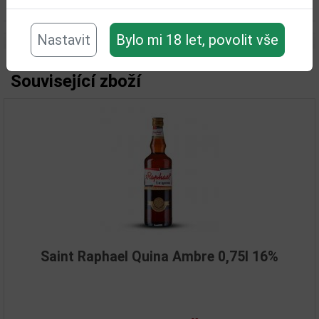
Objem obalu (L):
0,75
Nastavit
Bylo mi 18 let, povolit vše
Související zboží
Saint Raphael Quina Ambre 0,75l 16%