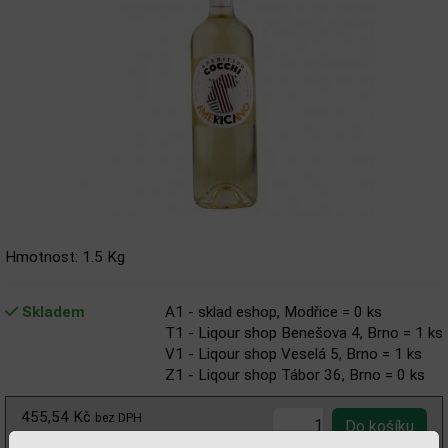
Hmotnost: 1.5 Kg
Skladem
A1 - sklad eshop, Modřice = 0 ks
T1 - Liqour shop Benešova 4, Brno = 1 ks
V1 - Liqour shop Veselá 5, Brno = 1 ks
Z1 - Liqour shop Tábor 36, Brno = 0 ks
455,54 Kč
bez DPH
551,00 Kč
s DPH