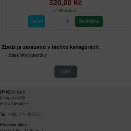
320,00 Kč
Skladem
Detail
Zboží je zařazeno v těchto kategoriích:
-
destilaty/aperitivy
Zpět
HYVEco, s.r.o.
Evropská 682
664 42 Modřice
Tel.: +420 774 433 361
Provozní doba:
Po-Pá 8.00 - 15.30 hod.