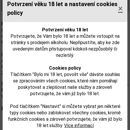
Potvrzení věku 18 let a nastavení cookies
(735,00 Kč/l)
×
policy
Popis:
Potvrzení věku 18 let
Cocchi Aperitivo Americano se vyrábí v severozápadní Itálii v
Potvrzujete, že Vám bylo 18 let a můžete vstoupit na
regionu Asti. Hlavními ingrediencemi pelyněk, hořec a květy
stránky s prodejem alkoholu. Nepřipustíte, aby ke zde
hořkého pomerančovníku.
uvedeným datům přistupoval kdokoli nezpůsobilý či
Barva: světle žlutá.
nezletilý.
Aroma: kořenité, svěží, tóny citrusů, koření.
Chuť: plná, svěží, nakyslá, tóny hořkých pomerančů, bylinky, koření.
Cookies policy
Závěr: dlouhotrvající.
Tlačítkem "Bylo mi 18 let, povolit vše" dáváte souhlas
se zpracováním všech cookies, které nám pomáhají
Upozorňujeme, že tento produkt může obsahovat alergeny.
poskytovat a zlepšovat naše služby a zároveň
Přesné složení a alergeny jsou k dispozici na obalu
potvrzujete, že vám již bylo 18 let.
výrobku. Zkontrolujte prosím před konzumací.
Pod tlačítkem "Nastavit" si můžete vybrat jen některé
Parametry:
typy cookies nebo zablokovat všechny cookies, kromě
funkčních cookies a zároveň potvrzujete, že vám již bylo
Obsah alkoholu obj. %:
16,5
18 let.služby.
Více informací