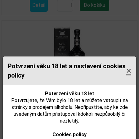
Detail
Potvrzení věku 18 let a nastavení cookies
×
policy
Old St.Croix N.P.U.Black edition 0,7l 42%
Potvrzení věku 18 let
Potvrzujete, že Vám bylo 18 let a můžete vstoupit na
stránky s prodejem alkoholu. Nepřipustíte, aby ke zde
2 278,00 Kč
uvedeným datům přistupoval kdokoli nezpůsobilý či
nezletilý.
Skladem
Detail
Cookies policy