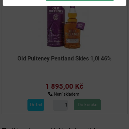
Old Pulteney Pentland Skies 1,0l 46%
1 895,00 Kč
Není skladem
Detail