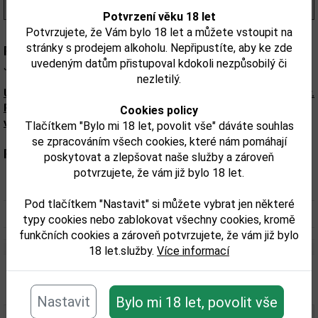
(738,00 Kč/l)
Potvrzení věku 18 let
Potvrzujete, že Vám bylo 18 let a můžete vstoupit na
stránky s prodejem alkoholu. Nepřipustíte, aby ke zde
Popis:
uvedeným datům přistupoval kdokoli nezpůsobilý či
JAMESON 0,5l 40% PET
nezletilý.
Upozorňujeme, že tento produkt může obsahovat alergeny.
Přesné složení a alergeny jsou k dispozici na obalu
Cookies policy
výrobku. Zkontrolujte prosím před konzumací.
Tlačítkem "Bylo mi 18 let, povolit vše" dáváte souhlas
se zpracováním všech cookies, které nám pomáhají
Parametry:
poskytovat a zlepšovat naše služby a zároveň
potvrzujete, že vám již bylo 18 let.
Obsah alkoholu obj. %:
40%
Pod tlačítkem "Nastavit" si můžete vybrat jen některé
Objem obalu (L):
0,5
typy cookies nebo zablokovat všechny cookies, kromě
funkčních cookies a zároveň potvrzujete, že vám již bylo
18 let.služby.
Více informací
Související zboží
Nastavit
Bylo mi 18 let, povolit vše