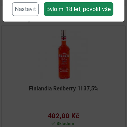
Nastavit
Bylo mi 18 let, povolit vše
Související zboží
Finlandia Redberry 1l 37,5%
402,00 Kč
Skladem