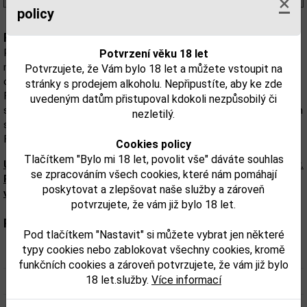
×
policy
Popis:
Používané suroviny nesmí být vyráběny jinde než ve Finsku. Je
Potvrzení věku 18 let
mrazivě průzračná, sametově čistá a je vytvořena pro výjimečné
Potvrzujete, že Vám bylo 18 let a můžete vstoupit na
okamžiky. Ze všech druhů alkoholu, který je vyráběn ve Finsku, je
stránky s prodejem alkoholu. Nepřipustíte, aby ke zde
Finlandia nejvíce známá a rozšířená mezi cizinci. Značka Finlandia
uvedeným datům přistupoval kdokoli nezpůsobilý či
se objevila v roce 1970 ve Skandinávii a v roce 1971 ve Spojených
nezletilý.
státech. Je to šestá nejvíce produkovaná vodka na světě.
Finlandia Vodka se vyrábí ve městě Rajamäki.
Cookies policy
Tlačítkem "Bylo mi 18 let, povolit vše" dáváte souhlas
Upozorňujeme, že tento produkt může obsahovat alergeny.
se zpracováním všech cookies, které nám pomáhají
Přesné složení a alergeny jsou k dispozici na obalu
poskytovat a zlepšovat naše služby a zároveň
výrobku. Zkontrolujte prosím před konzumací.
potvrzujete, že vám již bylo 18 let.
Parametry:
Pod tlačítkem "Nastavit" si můžete vybrat jen některé
typy cookies nebo zablokovat všechny cookies, kromě
Obsah alkoholu obj. %:
40
funkčních cookies a zároveň potvrzujete, že vám již bylo
18 let.služby.
Více informací
Objem obalu (L):
1