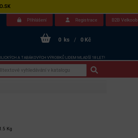
O.SK
Přihlášení
Registrace
B2B Velkoo
0
ks
/
0 Kč
LICKÝCH A TABÁKOVÝCH VÝROBKŮ LIDEM MLADŠÍ 18 LET!
Kontakt
Dotazy
1.5 Kg