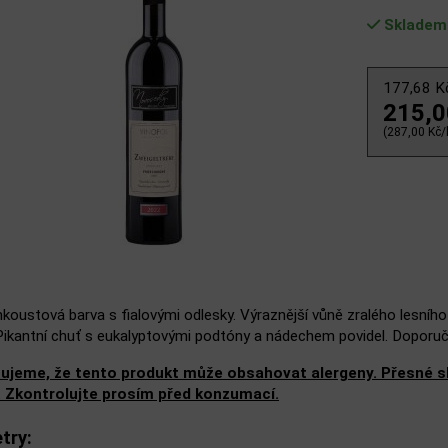
Skladem
177,68 
215,
(287,00 Kč/l
koustová barva s fialovými odlesky. Výraznější vůně zralého lesníh
Pikantní chuť s eukalyptovými podtóny a nádechem povidel. Doporu
ujeme, že tento produkt může obsahovat alergeny. Přesné slo
. Zkontrolujte prosím před konzumací.
try: