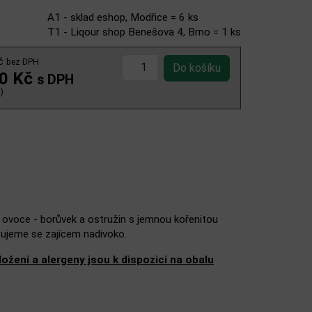
A1 - sklad eshop, Modřice = 6 ks
T1 - Liqour shop Benešova 4, Brno = 1 ks
Kč
bez DPH
00 Kč
s DPH
)
o ovoce - borůvek a ostružin s jemnou kořenitou
čujeme se zajícem nadivoko.
žení a alergeny jsou k dispozici na obalu