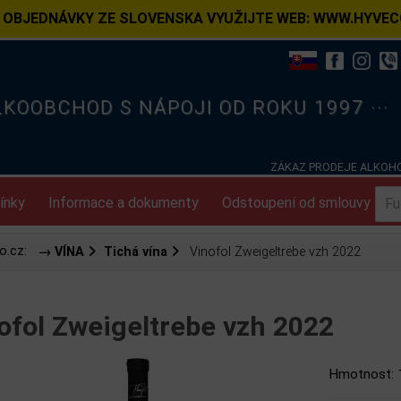
 OBJEDNÁVKY ZE SLOVENSKA VYUŽIJTE WEB: WWW.HYVEC
ELKOOBCHOD S NÁPOJI OD ROKU 1997 ···
ZÁKAZ PRODEJE ALKOHO
ínky
Informace a dokumenty
Odstoupení od smlouvy
o.cz:
→ VÍNA
Tichá vína
Vinofol Zweigeltrebe vzh 2022
ofol Zweigeltrebe vzh 2022
Hmotnost: 