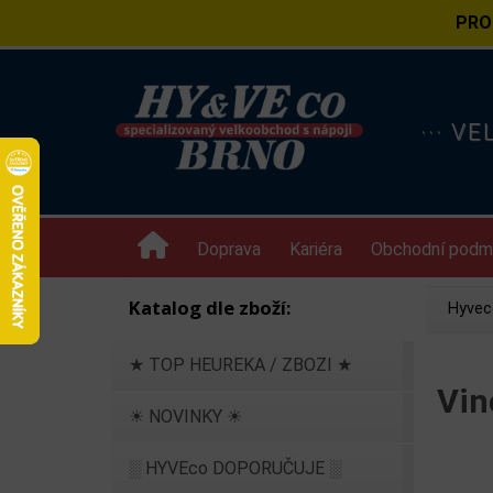
PRO
··· V
Doprava
Kariéra
Obchodní podm
Katalog dle zboží:
Hyvec
★ TOP HEUREKA / ZBOZI ★
Vin
☀ NOVINKY ☀
░ HYVEco DOPORUČUJE ░