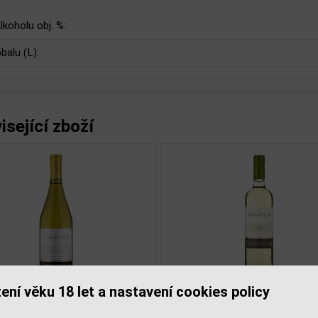
lkoholu obj. %:
balu (L):
isející zboží
ení věku 18 let a nastavení cookies policy
Borgo del Mand. Primitivo
Borgo del Mand. 
í
0,75l
Rosso 0,75