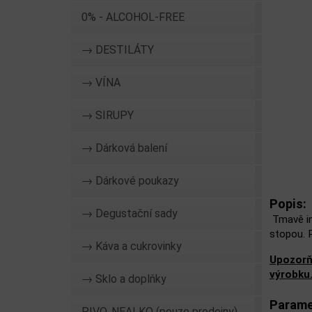
0% - ALCOHOL-FREE
→ DESTILÁTY
→ VÍNA
→ SIRUPY
→ Dárková balení
→ Dárkové poukazy
Popis:
→ Degustační sady
Tmavě in
stopou. 
→ Káva a cukrovinky
Upozorň
výrobku
→ Sklo a doplňky
Parame
PIVO, NEALKO (pouze prodejny)