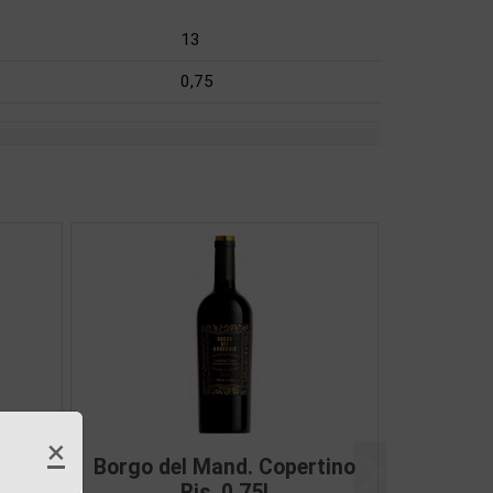
13
0,75
×
Puglia
Borgo del Mand.Primitivo
Další
l
Riserva 0,75l