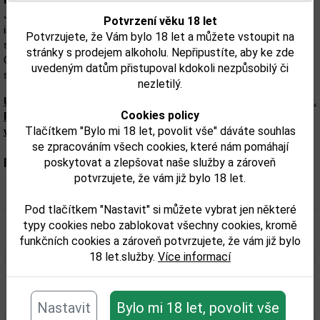
Jiskrná, zlatavě žlutá barva s vyšší viskozitou. Vůně je čistá,
Potvrzení věku 18 let
intenzivnější, s tóny exotického ovoce, sušených květů nebo
Potvrzujete, že Vám bylo 18 let a můžete vstoupit na
sušeného sadového ovoce, v pozadí s podtóny sladkého koření.
stránky s prodejem alkoholu. Nepřipustíte, aby ke zde
Chuť je šťavnatá, bohatá a plná, připomínající hruškový kompot,
uvedeným datům přistupoval kdokoli nezpůsobilý či
sušené mango nebo pečený jablečný koláč.
nezletilý.
Upozorňujeme, že tento produkt může obsahovat alergeny.
Cookies policy
Přesné složení a alergeny jsou k dispozici na obalu
Tlačítkem "Bylo mi 18 let, povolit vše" dáváte souhlas
výrobku. Zkontrolujte prosím před konzumací.
se zpracováním všech cookies, které nám pomáhají
Parametry:
poskytovat a zlepšovat naše služby a zároveň
potvrzujete, že vám již bylo 18 let.
Obsah alkoholu obj. %:
12
Pod tlačítkem "Nastavit" si můžete vybrat jen některé
Objem obalu (L):
0,75
typy cookies nebo zablokovat všechny cookies, kromě
funkčních cookies a zároveň potvrzujete, že vám již bylo
18 let.služby.
Více informací
Související zboží
Nastavit
Bylo mi 18 let, povolit vše