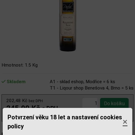
Hmotnost: 1.5 Kg
Skladem
A1 - sklad eshop, Modřice = 6 ks
T1 - Liqour shop Benešova 4, Brno = 5 ks
202,48 Kč
bez DPH
245,00 Kč
s DPH
(327,00 Kč/l)
Potvrzení věku 18 let a nastavení cookies
×
policy
Popis: