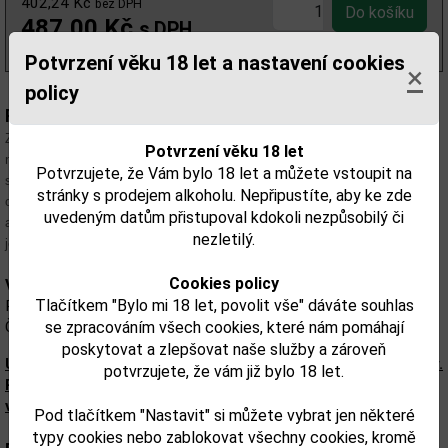
402,24 Kč
bez DPH
487,00 Kč
s DPH
(696,00 Kč/l)
Potvrzení věku 18 let a nastavení cookies
×
policy
Popis:
Základem tohoto ŠVESTKOVÉHO LIKÉRU je tříletá Jelínkova slivovice,
Potvrzení věku 18 let
náš nejtradičnější destilát. Díky tradičnímu postupu tříletého zrání je
Potvrzujete, že Vám bylo 18 let a můžete vstoupit na
slivovice příjemně zaoblená s podtónem uleželého destilátu. Spojením s
stránky s prodejem alkoholu. Nepřipustíte, aby ke zde
ovocnou švestkovou šťávou se mění charakter silného destilátu na jemný,
uvedeným datům přistupoval kdokoli nezpůsobilý či
aromatický a chuťově výrazný likér. Chuti i vůni dominují švestky, s
nezletilý.
jemnými tóny povidel a v pozadí můžeme cítit mandlovou chuť pecky.
Cookies policy
Výrobce:
Tlačítkem "Bylo mi 18 let, povolit vše" dáváte souhlas
Rudolf Jelínek a.s., Razov 472, 763,12 Vizovice
Česká republika
se zpracováním všech cookies, které nám pomáhají
poskytovat a zlepšovat naše služby a zároveň
Upozorňujeme, že tento produkt může obsahovat alergeny.
potvrzujete, že vám již bylo 18 let.
Přesné složení a alergeny jsou k dispozici na obalu
výrobku. Zkontrolujte prosím před konzumací.
Pod tlačítkem "Nastavit" si můžete vybrat jen některé
typy cookies nebo zablokovat všechny cookies, kromě