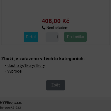
408,00 Kč
Není skladem
Detail
Zboží je zařazeno v těchto kategoriích:
-
destilaty/likery/likery
-
vyprodej
Zpět
HYVEco, s.r.o.
Evropská 682