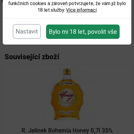
Parametry:
funkčních cookies a zároveň potvrzujete, že vám již bylo
18 let.služby.
Více informací
Obsah alkoholu obj. %:
24
Objem obalu (L):
0,7
Nastavit
Bylo mi 18 let, povolit vše
Související zboží
R. Jelínek Bohemia Honey 0,7l 35%