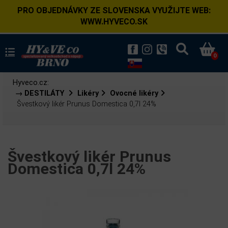
PRO OBJEDNÁVKY ZE SLOVENSKA VYUŽIJTE WEB:
WWW.HYVECO.SK
0
Hyveco.cz:
→ DESTILÁTY
Likéry
Ovocné likéry
Švestkový likér Prunus Domestica 0,7l 24%
Švestkový likér Prunus
Domestica 0,7l 24%