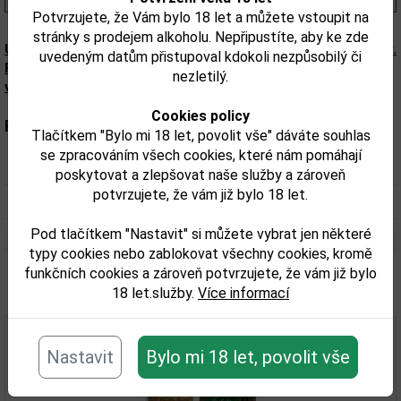
Potvrzujete, že Vám bylo 18 let a můžete vstoupit na
stránky s prodejem alkoholu. Nepřipustíte, aby ke zde
Upozorňujeme, že tento produkt může obsahovat alergeny.
uvedeným datům přistupoval kdokoli nezpůsobilý či
Přesné složení a alergeny jsou k dispozici na obalu
nezletilý.
výrobku. Zkontrolujte prosím před konzumací.
Cookies policy
Parametry:
Tlačítkem "Bylo mi 18 let, povolit vše" dáváte souhlas
se zpracováním všech cookies, které nám pomáhají
Obsah alkoholu obj. %:
37,5
poskytovat a zlepšovat naše služby a zároveň
potvrzujete, že vám již bylo 18 let.
Objem obalu (L):
0,05
Pod tlačítkem "Nastavit" si můžete vybrat jen některé
typy cookies nebo zablokovat všechny cookies, kromě
funkčních cookies a zároveň potvrzujete, že vám již bylo
Související zboží
18 let.služby.
Více informací
Nastavit
Bylo mi 18 let, povolit vše