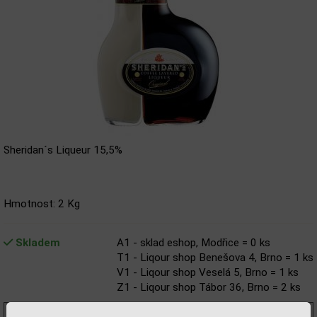
Sheridan´s Liqueur 15,5%
Hmotnost: 2 Kg
Skladem
A1 - sklad eshop, Modřice = 0 ks
T1 - Liqour shop Benešova 4, Brno = 1 ks
V1 - Liqour shop Veselá 5, Brno = 1 ks
Z1 - Liqour shop Tábor 36, Brno = 2 ks