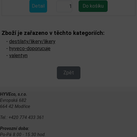
Detail
Zboží je zařazeno v těchto kategoriích:
-
destilaty/likery/likery
-
hyveco-doporucuje
-
valentyn
Zpět
HYVEco, s.r.o.
Evropská 682
664 42 Modřice
Tel.: +420 774 433 361
Provozní doba:
Po-Pá 8.00 - 15.30 hod.