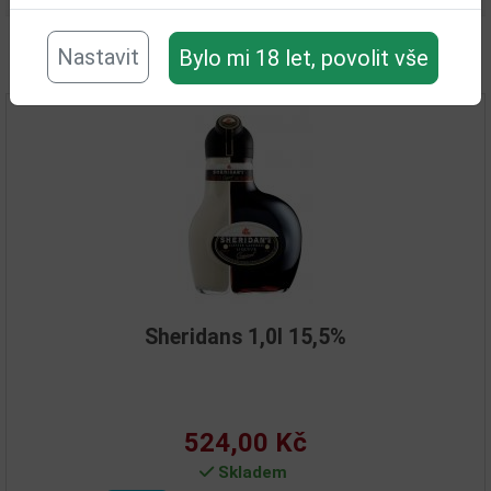
Nastavit
Bylo mi 18 let, povolit vše
Související zboží
Sheridans 1,0l 15,5%
524,00 Kč
Skladem