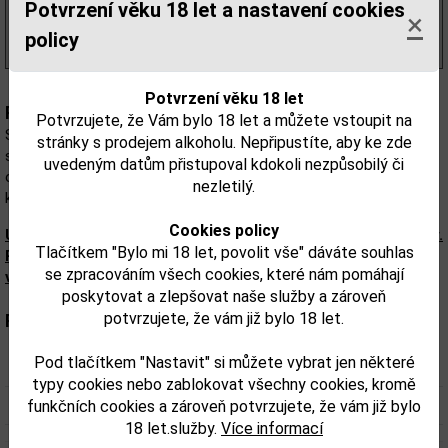
433,06 Kč
bez DPH
Potvrzení věku 18 let a nastavení cookies
×
524,00 Kč
s DPH
policy
(524,00 Kč/l)
Potvrzení věku 18 let
Popis:
Potvrzujete, že Vám bylo 18 let a můžete vstoupit na
Sheridan´s Liqueur 15,5% je originální Irský likér produkovaný
stránky s prodejem alkoholu. Nepřipustíte, aby ke zde
společností Thomas Sheridan & Sons. Jeho unikatní balení
uvedeným datům přistupoval kdokoli nezpůsobilý či
obsahuje dvě oddělené složky. První je naplněna tmavým likérem z
nezletilý.
kávy a whisky, druhá obsahuje likér z mléčné bílé čokolády.
Cookies policy
Upozorňujeme, že tento produkt může obsahovat alergeny.
Tlačítkem "Bylo mi 18 let, povolit vše" dáváte souhlas
Přesné složení a alergeny jsou k dispozici na obalu
se zpracováním všech cookies, které nám pomáhají
výrobku. Zkontrolujte prosím před konzumací.
poskytovat a zlepšovat naše služby a zároveň
potvrzujete, že vám již bylo 18 let.
Parametry:
Pod tlačítkem "Nastavit" si můžete vybrat jen některé
Obsah alkoholu obj. %:
15,5
typy cookies nebo zablokovat všechny cookies, kromě
Objem obalu (L):
1
funkčních cookies a zároveň potvrzujete, že vám již bylo
18 let.služby.
Více informací