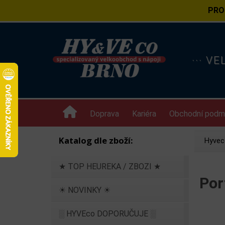
PRO
··· V
Doprava
Kariéra
Obchodní podm
Katalog dle zboží:
Hyvec
★ TOP HEUREKA / ZBOZI ★
Por
☀ NOVINKY ☀
░ HYVEco DOPORUČUJE ░