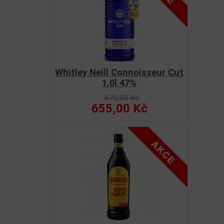
Whitley Neill Connoisseur Cut
1,0l 47%
675,00 Kč
655,00 Kč