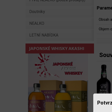
Parame
Doutníky
Obsah a
NEALKO
Objem o
LETNÍ NABÍDKA
JAPONSKÉ WHISKY AKASHI
Souv
Potvrz