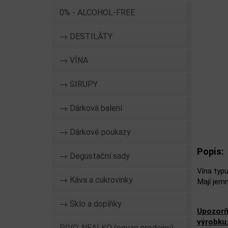
0% - ALCOHOL-FREE
→ DESTILÁTY
→ VÍNA
→ SIRUPY
→ Dárková balení
→ Dárkové poukazy
Popis:
→ Degustační sady
Vína typu
→ Káva a cukrovinky
Mají jem
→ Sklo a doplňky
Upozorň
výrobku
PIVO, NEALKO (pouze prodejny)