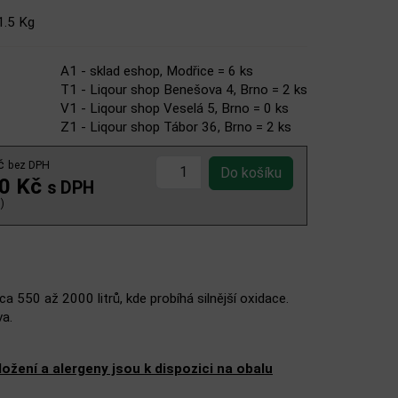
1.5 Kg
A1 - sklad eshop, Modřice = 6 ks
T1 - Liqour shop Benešova 4, Brno = 2 ks
V1 - Liqour shop Veselá 5, Brno = 0 ks
Z1 - Liqour shop Tábor 36, Brno = 2 ks
Kč
bez DPH
00 Kč
s DPH
)
a 550 až 2000 litrů, kde probíhá silnější oxidace.
va.
žení a alergeny jsou k dispozici na obalu