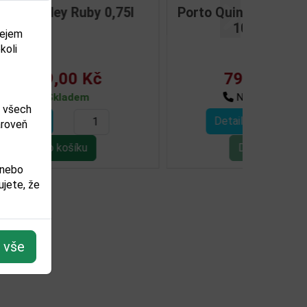
uby
Graham's Fine White Port
Další
0,75l
dejem
koli
290,00 Kč
Skladem
m všech
Detail
ároveň
 nebo
jete, že
t vše