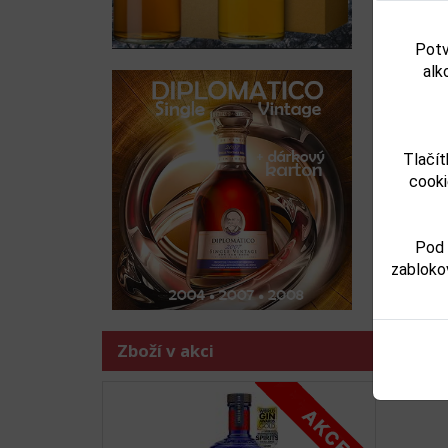
Port
Předchoz
Potv
alk
Tlačít
cooki
Pod 
zabloko
Zboží j
-
vina
Zboží v akci