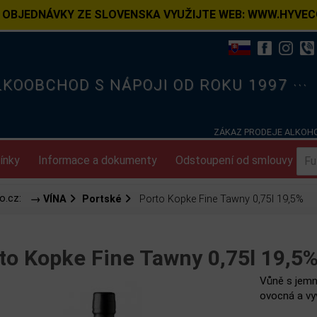
 OBJEDNÁVKY ZE SLOVENSKA VYUŽIJTE WEB: WWW.HYVEC
ELKOOBCHOD S NÁPOJI OD ROKU 1997 ···
ZÁKAZ PRODEJE ALKOHO
ínky
Informace a dokumenty
Odstoupení od smlouvy
o.cz:
→ VÍNA
Portské
Porto Kopke Fine Tawny 0,75l 19,5%
to Kopke Fine Tawny 0,75l 19,5
Vůně s jemn
ovocná a vy