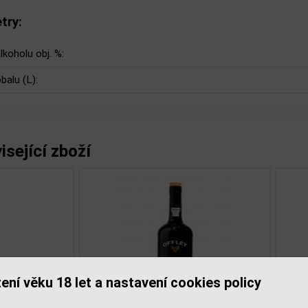
try:
lkoholu obj. %:
balu (L):
isející zboží
ení věku 18 let a nastavení cookies policy