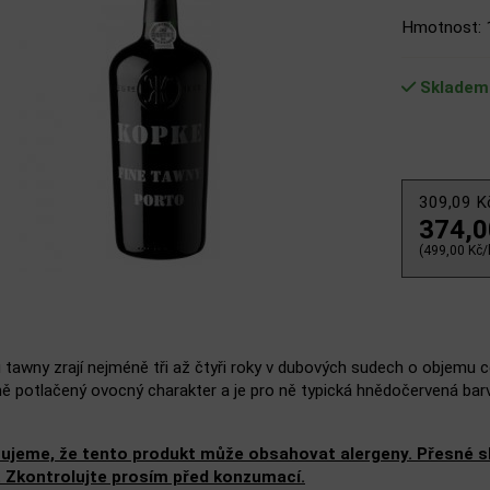
Hmotnost: 
Skladem
309,09 
374,
(499,00 Kč/l
 tawny zrají nejméně tři až čtyři roky v dubových sudech o objemu cc
ně potlačený ovocný charakter a je pro ně typická hnědočervená bar
ujeme, že tento produkt může obsahovat alergeny. Přesné slo
. Zkontrolujte prosím před konzumací.