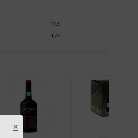
19,5
0,75
×