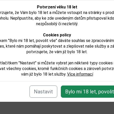
o Quinta das Carvalhas
Porto Ramos Pinto R
Potvrzení věku 18 let
í
10YO 0,7l
0,75l
rzujete, že Vám bylo 18 let a můžete vstoupit na stránky s pro
oholu. Nepřipustíte, aby ke zde uvedeným datům přistupoval kdo
nezpůsobilý či nezletilý.
799,00 Kč
513,00 Kč
Cookies policy
Není skladem
Není skladem
kem "Bylo mi 18 let, povolit vše" dáváte souhlas se zpracování
Detail
Detail
es, které nám pomáhají poskytovat a zlepšovat naše služby a z
potvrzujete, že vám již bylo 18 let.
tlačítkem "Nastavit" si můžete vybrat jen některé typy cookies
vat všechny cookies, kromě funkčních cookies a zároveň potvrzu
vám již bylo 18 let.služby.
Více informací
e zařazeno v těchto kategoriích:
/portske
Nastavit
Bylo mi 18 let, povoli
Zpět