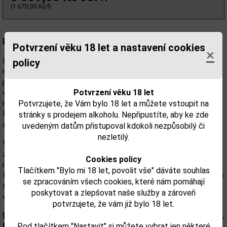
(1 670,00 Kč/l)
Popis:
Potvrzení věku 18 let a nastavení cookies
×
Planteray XO 20th Anniversary (dříve Plantation XO) je výjimečný
policy
rum pocházející z Barbadosu, který vznikl jako pocta dlouholeté
práci mistra blendera Alexandra Gabriela. Jedná se o pečlivě
Potvrzení věku 18 let
vybraný blend rumů zrajících v tropickém klimatu Karibiku a
Potvrzujete, že Vám bylo 18 let a můžete vstoupit na
následně dozrávajících ve Francii v dubových sudech po koňaku.
Právě tento proces dodává rumu jeho charakteristickou jemnost
stránky s prodejem alkoholu. Nepřipustíte, aby ke zde
a komplexnost.
uvedeným datům přistupoval kdokoli nezpůsobilý či
nezletilý.
Vůně je elegantní a harmonická, s výraznými tóny vanilky, kokosu,
zralého banánu a karamelu, doplněnými o jemné dřevité a kořenité
Cookies policy
nuansy. Chuť je plná, hladká a dokonale vyvážená – sladké ovocné
Tlačítkem "Bylo mi 18 let, povolit vše" dáváte souhlas
tóny se postupně rozvíjejí do krémového, mírně kořenitého závěru
se zpracováním všech cookies, které nám pomáhají
s dlouhou dochutí. Tento profil dělá z XO 20th Anniversary ideální
poskytovat a zlepšovat naše služby a zároveň
volbu pro milovníky prémiových karibských rumů.
potvrzujete, že vám již bylo 18 let.
Upozorňujeme, že tento produkt může obsahovat alergeny.
Pod tlačítkem "Nastavit" si můžete vybrat jen některé
Přesné složení a alergeny jsou k dispozici na obalu