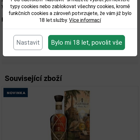
výrobku. Zkontrolujte prosím před konzumací.
typy cookies nebo zablokovat všechny cookies, kromě
funkčních cookies a zároveň potvrzujete, že vám již bylo
Parametry:
18 let.služby.
Více informací
Obsah alkoholu obj. %:
40
Nastavit
Bylo mi 18 let, povolit vše
Objem obalu (L):
3
Související zboží