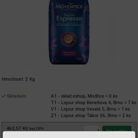
Hmotnost: 2 Kg
Skladem
A1 - sklad eshop, Modřice = 0 ks
T1 - Liqour shop Benešova 4, Brno = 7 ks
V1 - Liqour shop Veselá 5, Brno = 1 ks
Z1 - Liqour shop Tábor 36, Brno = 2 ks
462,57 Kč
bez DPH
518,00 Kč
s DPH