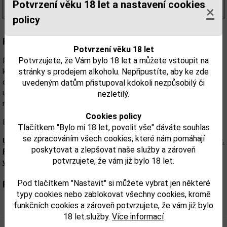
Potvrzení věku 18 let a nastavení cookies
×
(518,00 Kč/kg)
policy
Popis:
Potvrzení věku 18 let
Potvrzujete, že Vám bylo 18 let a můžete vstoupit na
Plná, silná chuť s nepatrnou kyselinkou v závěru. Tato vynikající
stránky s prodejem alkoholu. Nepřipustíte, aby ke zde
káva je unikátní směsí pečlivě vybraných zrn odrůdy Arabika,
doplněných o malé množství Robusty, což znamená, že je přímo
uvedeným datům přistupoval kdokoli nezpůsobilý či
určena k výrobě espressa špičkové kvality. Vzhledem k relativně
nezletilý.
nízkému obsahu kofeinu ji lze doporučit k celodenní konzumaci.
Cookies policy
Balení: 1 000g - zrno
Tlačítkem "Bylo mi 18 let, povolit vše" dáváte souhlas
se zpracováním všech cookies, které nám pomáhají
Upozorňujeme, že tento produkt může obsahovat alergeny.
poskytovat a zlepšovat naše služby a zároveň
Přesné složení a alergeny jsou k dispozici na obalu
potvrzujete, že vám již bylo 18 let.
výrobku. Zkontrolujte prosím před konzumací.
Pod tlačítkem "Nastavit" si můžete vybrat jen některé
Parametry:
typy cookies nebo zablokovat všechny cookies, kromě
funkčních cookies a zároveň potvrzujete, že vám již bylo
Hmotnost kg:
1
18 let.služby.
Více informací