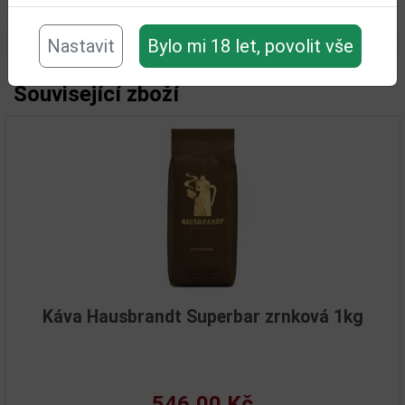
Interní data :
1
Nastavit
Bylo mi 18 let, povolit vše
Související zboží
Káva Hausbrandt Superbar zrnková 1kg
546,00 Kč