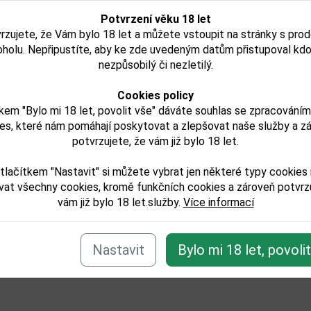
Potvrzení věku 18 let
rzujete, že Vám bylo 18 let a můžete vstoupit na stránky s pro
278,00 Kč
207,00 Kč
oholu. Nepřipustíte, aby ke zde uvedeným datům přistupoval kdo
Není skladem
Skladem
nezpůsobilý či nezletilý.
Detail
Detail
Cookies policy
kem "Bylo mi 18 let, povolit vše" dáváte souhlas se zpracování
es, které nám pomáhají poskytovat a zlepšovat naše služby a z
potvrzujete, že vám již bylo 18 let.
e zařazeno v těchto kategoriích:
tlačítkem "Nastavit" si můžete vybrat jen některé typy cookies
ilaty/vodka
vat všechny cookies, kromě funkčních cookies a zároveň potvrzu
odej
vám již bylo 18 let.služby.
Více informací
Zpět
Nastavit
Bylo mi 18 let, povoli