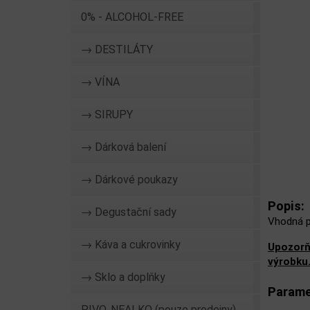
0% - ALCOHOL-FREE
→ DESTILÁTY
→ VÍNA
→ SIRUPY
→ Dárková balení
→ Dárkové poukazy
Popis:
→ Degustační sady
Vhodná pr
→ Káva a cukrovinky
Upozorň
výrobku
→ Sklo a doplňky
Parame
PIVO, NEALKO (pouze prodejny)