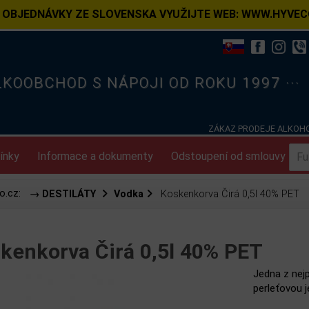
 OBJEDNÁVKY ZE SLOVENSKA VYUŽIJTE WEB: WWW.HYVEC
ELKOOBCHOD S NÁPOJI OD ROKU 1997 ···
ZÁKAZ PRODEJE ALKOHO
ínky
Informace a dokumenty
Odstoupení od smlouvy
o.cz:
→ DESTILÁTY
Vodka
Koskenkorva Čirá 0,5l 40% PET
kenkorva Čirá 0,5l 40% PET
Jedna z nej
perleťovou 