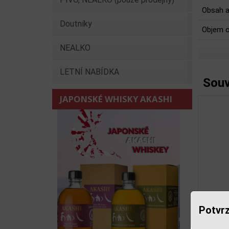
Obsah a
Doutníky
Objem o
NEALKO
LETNÍ NABÍDKA
Souv
JAPONSKÉ WHISKY AKASHI
Kosk
Potvrz
Předchoz