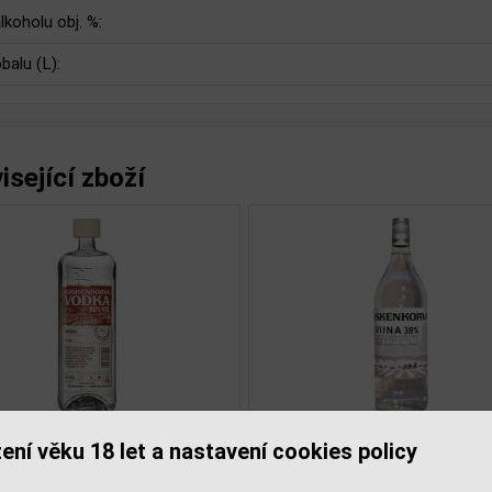
lkoholu obj. %:
balu (L):
isející zboží
enkorva Čirá 0,5l 60%
Koskenkorva Čirá 0,5l
ení věku 18 let a nastavení cookies policy
í
PET
PET