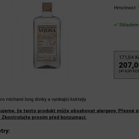
Hmotnost: 
Skladem
171,04 
207,
(414,00 Kč/l
o míchané long drinky a vynikající koktejly.
ujeme, že tento produkt může obsahovat alergeny. Přesné slo
. Zkontrolujte prosím před konzumací.
try: