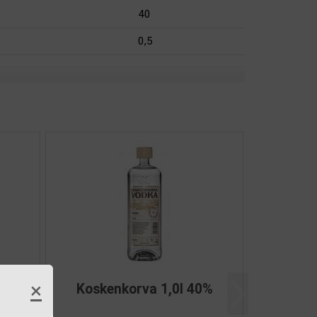
40
0,5
×
 40%
Koskenkorva Original 0,7l
Další
37,5%