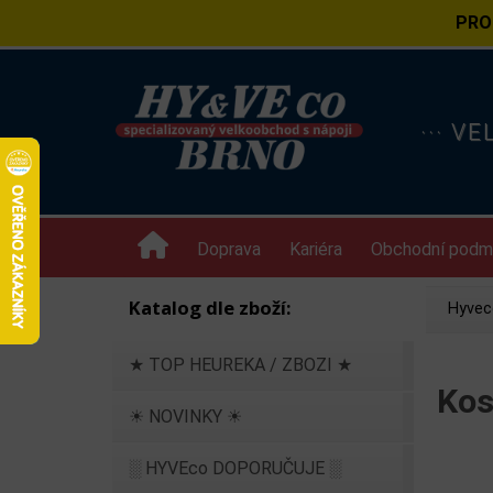
PRO
··· V
Doprava
Kariéra
Obchodní podm
Katalog dle zboží:
Hyvec
★ TOP HEUREKA / ZBOZI ★
Kos
☀ NOVINKY ☀
░ HYVEco DOPORUČUJE ░