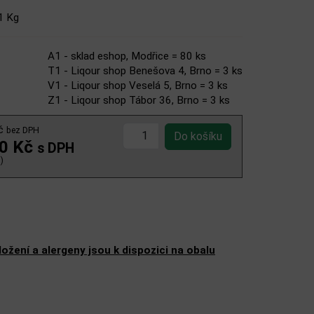
1 Kg
A1 - sklad eshop, Modřice = 80 ks
T1 - Liqour shop Benešova 4, Brno = 3 ks
V1 - Liqour shop Veselá 5, Brno = 3 ks
Z1 - Liqour shop Tábor 36, Brno = 3 ks
Kč
bez DPH
00 Kč
s DPH
)
žení a alergeny jsou k dispozici na obalu