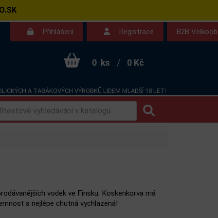
O.SK
Přihlášení
Registrace
B2B Velkoo
0
ks
/
0 Kč
LICKÝCH A TABÁKOVÝCH VÝROBKŮ LIDEM MLADŠÍ 18 LET!
Kontakt
Dotazy
prodávanějších vodek ve Finsku. Koskenkorva má
jemnost a nejlépe chutná vychlazená!