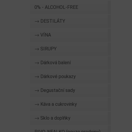
0% - ALCOHOL-FREE
→ DESTILÁTY
→ VÍNA
→ SIRUPY
→ Dárková balení
→ Dárkové poukazy
→ Degustační sady
→ Káva a cukrovinky
→ Sklo a doplňky
PIVO, NEALKO (pouze prodejny)