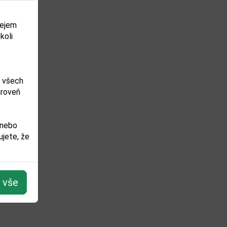
dejem
koli
m všech
ároveň
 nebo
jete, že
t vše