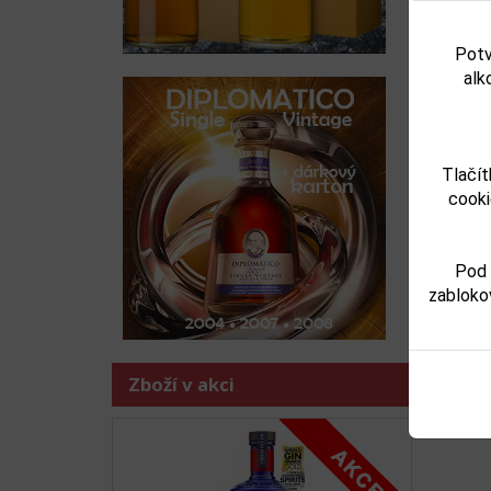
Potv
alk
Tlačít
cooki
Pod 
zabloko
Zboží v akci