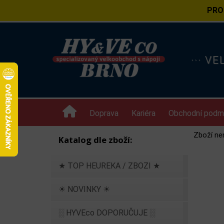
PRO
··· V
Doprava
Kariéra
Obchodní podm
Zboží ne
Katalog dle zboží:
★ TOP HEUREKA / ZBOZI ★
☀ NOVINKY ☀
░ HYVEco DOPORUČUJE ░