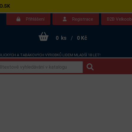
O.SK
Přihlášení
Registrace
B2B Velkoo
0
ks
/
0 Kč
LICKÝCH A TABÁKOVÝCH VÝROBKŮ LIDEM MLADŠÍ 18 LET!
Kontakt
Dotazy