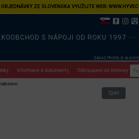
 OBJEDNÁVKY ZE SLOVENSKA VYUŽIJTE WEB: WWW.HYVEC
ELKOOBCHOD S NÁPOJI OD ROKU 1997 ···
ZÁKAZ PRODEJE ALKOHO
ínky
Informace a dokumenty
Odstoupení od smlouvy
nalezeno.
Zpět