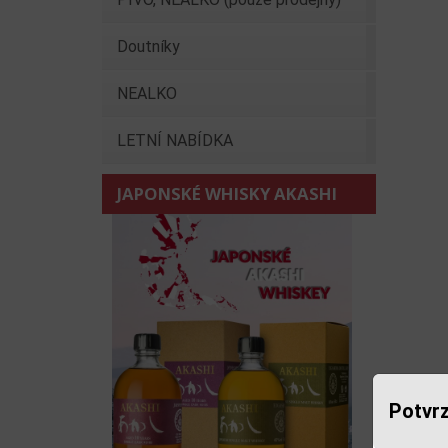
Doutníky
NEALKO
LETNÍ NABÍDKA
JAPONSKÉ WHISKY AKASHI
Potvrz