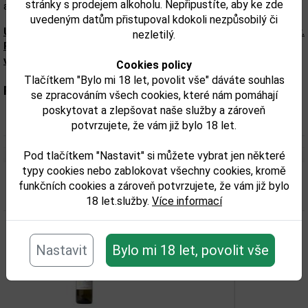
stránky s prodejem alkoholu. Nepřipustíte, aby ke zde
a lahodným ovocným muškátovým projevem.
uvedeným datům přistupoval kdokoli nezpůsobilý či
Upozorňujeme, že tento produkt může obsahovat alergeny.
nezletilý.
Přesné složení a alergeny jsou k dispozici na obalu
výrobku. Zkontrolujte prosím před konzumací.
Cookies policy
Tlačítkem "Bylo mi 18 let, povolit vše" dáváte souhlas
Parametry:
se zpracováním všech cookies, které nám pomáhají
poskytovat a zlepšovat naše služby a zároveň
Parametr 2:
0,75
potvrzujete, že vám již bylo 18 let.
Pod tlačítkem "Nastavit" si můžete vybrat jen některé
typy cookies nebo zablokovat všechny cookies, kromě
funkčních cookies a zároveň potvrzujete, že vám již bylo
Související zboží
18 let.služby.
Více informací
Nastavit
Bylo mi 18 let, povolit vše