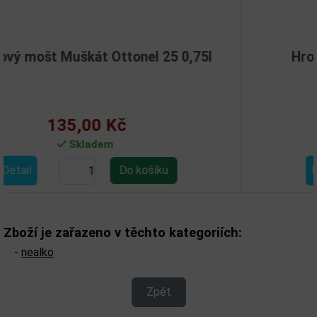
onel 25 0,75l
Hroznový mošt Chardon
135,00 Kč
Skladem
Detail
Zboží je zařazeno v těchto kategoriích:
-
nealko
Zpět