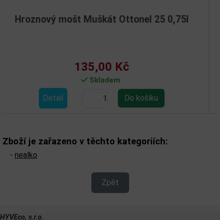
ý mošt Muškát Ottonel 25 0,75l
Hrozn
135,00 Kč
Skladem
tail
Det
Zboží je zařazeno v těchto kategoriích:
-
nealko
Zpět
HYVEco, s.r.o.