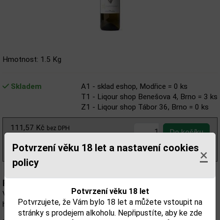
Hmotnost: 1.5 Kg
Skladem
A1 - sklad eshop, Modřice = 0 ks
T1 - Liqour shop Benešova 4, Brno = 3 ks
Z1 - Liqour shop Tábor 36, Brno = 0 ks
111,57 Kč
bez DPH
135,00 Kč
s DPH
Potvrzení věku 18 let a nastavení cookies
(180,00 Kč/l)
×
policy
Popis:
Potvrzení věku 18 let
Vychutnejte si odrůdový mošt, který vás uchvátí svojí svěžestí,
Potvrzujete, že Vám bylo 18 let a můžete vstoupit na
harmonickou pitelností a lahodným ovocným projevem.
stránky s prodejem alkoholu. Nepřipustíte, aby ke zde