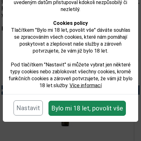
Upozorňujeme, že tento produkt může obsahovat alergeny.
uvedeným datům přistupoval kdokoli nezpůsobilý či
Přesné složení a alergeny jsou k dispozici na obalu
nezletilý.
výrobku. Zkontrolujte prosím před konzumací.
Cookies policy
Parametry:
Tlačítkem "Bylo mi 18 let, povolit vše" dáváte souhlas
se zpracováním všech cookies, které nám pomáhají
Parametr 2:
0,75
poskytovat a zlepšovat naše služby a zároveň
potvrzujete, že vám již bylo 18 let.
Pod tlačítkem "Nastavit" si můžete vybrat jen některé
typy cookies nebo zablokovat všechny cookies, kromě
Související zboží
funkčních cookies a zároveň potvrzujete, že vám již bylo
18 let.služby.
Více informací
Nastavit
Bylo mi 18 let, povolit vše