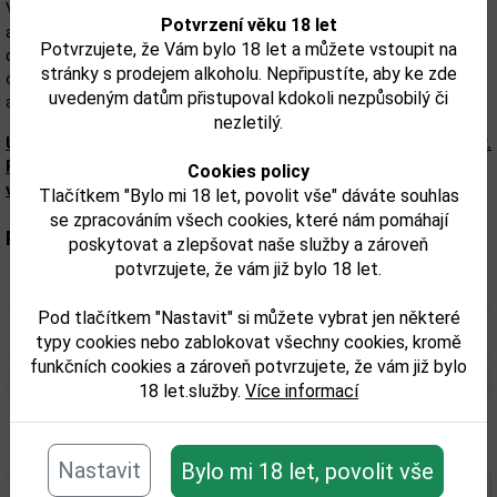
Víno s jasnou, svěží barvou a jemnou vůní citrusů, zeleného jablka
Potvrzení věku 18 let
a čerstvých bylinek. V chuti se projevuje lehkost a čistota,
Potvrzujete, že Vám bylo 18 let a můžete vstoupit na
doplněná o svěží tóny bílého rybízu a zeleného hroznu. Jeho
stránky s prodejem alkoholu. Nepřipustíte, aby ke zde
osvěžující kyselinka dává vínu živost a vyváženost. Závěr je jemný
uvedeným datům přistupoval kdokoli nezpůsobilý či
a dlouhý, s nádechem čerstvých květů a citrusové kůry.
nezletilý.
Upozorňujeme, že tento produkt může obsahovat alergeny.
Přesné složení a alergeny jsou k dispozici na obalu
Cookies policy
výrobku. Zkontrolujte prosím před konzumací.
Tlačítkem "Bylo mi 18 let, povolit vše" dáváte souhlas
se zpracováním všech cookies, které nám pomáhají
Parametry:
poskytovat a zlepšovat naše služby a zároveň
potvrzujete, že vám již bylo 18 let.
Obsah alkoholu obj. %:
12,5
Pod tlačítkem "Nastavit" si můžete vybrat jen některé
Objem obalu (L):
0,75
typy cookies nebo zablokovat všechny cookies, kromě
funkčních cookies a zároveň potvrzujete, že vám již bylo
18 let.služby.
Více informací
Související zboží
Nastavit
Bylo mi 18 let, povolit vše