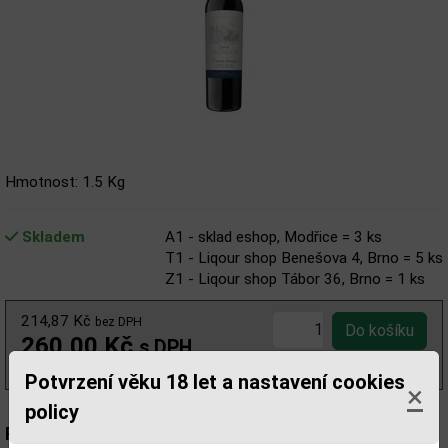
Hmotnost: 1.5 Kg
Skladem
A1 - sklad eshop, Modřice = 3 ks
T1 - Liqour shop Benešova 4, Brno = 5 ks
Z1 - Liqour shop Tábor 36, Brno = 1 ks
214,87 Kč
bez DPH
260,00 Kč
s DPH
(347,00 Kč/l)
Potvrzení věku 18 let a nastavení cookies
×
policy
Popis: