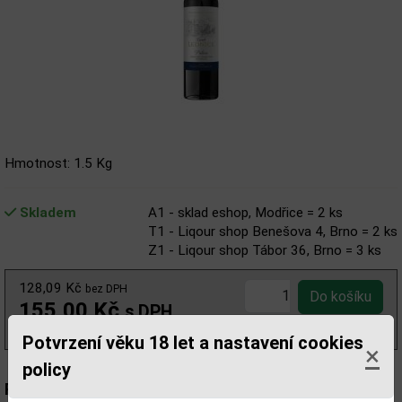
Hmotnost: 1.5 Kg
Skladem
A1 - sklad eshop, Modřice = 2 ks
T1 - Liqour shop Benešova 4, Brno = 2 ks
Z1 - Liqour shop Tábor 36, Brno = 3 ks
128,09 Kč
bez DPH
155,00 Kč
s DPH
(207,00 Kč/l)
Potvrzení věku 18 let a nastavení cookies
×
policy
Popis: