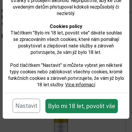
stránky s prodejem alkoholu. Nepřipustíte, aby ke zde
uvedeným datům přistupoval kdokoli nezpůsobilý či
Upozorňujeme, že tento produkt může obsahovat alergeny.
nezletilý.
Přesné složení a alergeny jsou k dispozici na obalu
výrobku. Zkontrolujte prosím před konzumací.
Cookies policy
Tlačítkem "Bylo mi 18 let, povolit vše" dáváte souhlas
Parametry:
se zpracováním všech cookies, které nám pomáhají
poskytovat a zlepšovat naše služby a zároveň
Objem obalu (L):
0,75
potvrzujete, že vám již bylo 18 let.
Pod tlačítkem "Nastavit" si můžete vybrat jen některé
typy cookies nebo zablokovat všechny cookies, kromě
funkčních cookies a zároveň potvrzujete, že vám již bylo
Související zboží
18 let.služby.
Více informací
Nastavit
Bylo mi 18 let, povolit vše