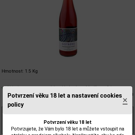
Hmotnost: 1.5 Kg
Skladem
A1 - sklad eshop, Modřice = 3 ks
T1 - Liqour shop Benešova 4, Brno = 4 ks
Potvrzení věku 18 let a nastavení cookies
×
Z1 - Liqour shop Tábor 36, Brno = 2 ks
policy
198,35 Kč
bez DPH
240,00 Kč
s DPH
Potvrzení věku 18 let
(320,00 Kč/l)
Potvrzujete, že Vám bylo 18 let a můžete vstoupit na