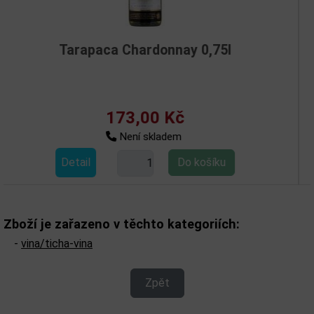
Tarapaca Chardonnay 0,75l
Tar
173,00 Kč
Není skladem
Detail
D
Zboží je zařazeno v těchto kategoriích:
-
vina/ticha-vina
Zpět