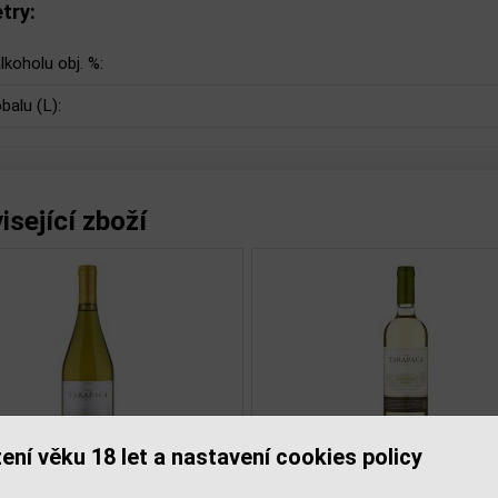
try:
lkoholu obj. %:
balu (L):
isející zboží
ení věku 18 let a nastavení cookies policy
rgo del Mand. Primitivo
Borgo del Mand. Pu