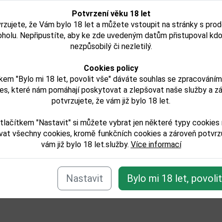
í
0,75l
Rosso 0,75l
Potvrzení věku 18 let
rzujete, že Vám bylo 18 let a můžete vstoupit na stránky s pro
oholu. Nepřipustíte, aby ke zde uvedeným datům přistupoval kdo
419,00 Kč
322,00 Kč
nezpůsobilý či nezletilý.
Skladem
Skladem
Cookies policy
Detail
Detail
kem "Bylo mi 18 let, povolit vše" dáváte souhlas se zpracování
es, které nám pomáhají poskytovat a zlepšovat naše služby a z
potvrzujete, že vám již bylo 18 let.
tlačítkem "Nastavit" si můžete vybrat jen některé typy cookies
vat všechny cookies, kromě funkčních cookies a zároveň potvrzu
e zařazeno v těchto kategoriích:
vám již bylo 18 let.služby.
Více informací
ticha-vina
Zpět
Nastavit
Bylo mi 18 let, povoli