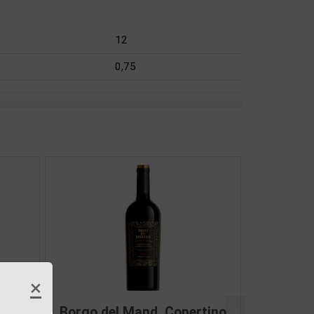
12
0,75
×
glia
Borgo del Mand.Primitivo