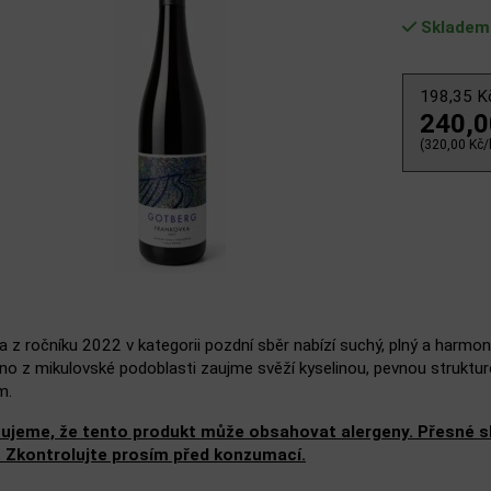
Skladem
198,35 
240,
(320,00 Kč/l
 z ročníku 2022 v kategorii pozdní sběr nabízí suchý, plný a harmon
íno z mikulovské podoblasti zaujme svěží kyselinou, pevnou struktu
m.
ujeme, že tento produkt může obsahovat alergeny. Přesné slo
. Zkontrolujte prosím před konzumací.