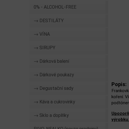
0% - ALCOHOL-FREE
→ DESTILÁTY
→ VÍNA
→ SIRUPY
→ Dárková balení
→ Dárkové poukazy
Popis:
→ Degustační sady
Frankovka
koření. V
→ Káva a cukrovinky
podtóne
Upozorň
→ Sklo a doplňky
výrobku
PIVO, NEALKO (pouze prodejny)