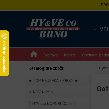
PRO
··· V
Doprava
Kariéra
Obchodní podm
Katalog dle zboží:
Hyvec
★ TOP HEUREKA / ZBOZI ★
Got
☀ NOVINKY ☀
░ HYVEco DOPORUČUJE ░