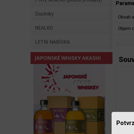
Parame
Doutníky
Obsah a
NEALKO
Objem o
LETNÍ NABÍDKA
JAPONSKÉ WHISKY AKASHI
Souv
Potvrz
Bo