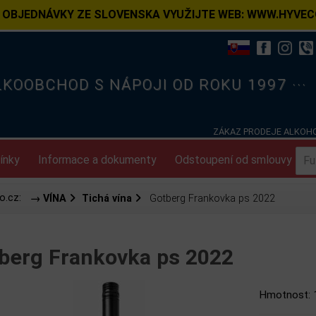
 OBJEDNÁVKY ZE SLOVENSKA VYUŽIJTE WEB: WWW.HYVEC
ELKOOBCHOD S NÁPOJI OD ROKU 1997 ···
ZÁKAZ PRODEJE ALKOHO
ínky
Informace a dokumenty
Odstoupení od smlouvy
o.cz:
→ VÍNA
Tichá vína
Gotberg Frankovka ps 2022
berg Frankovka ps 2022
Hmotnost: 