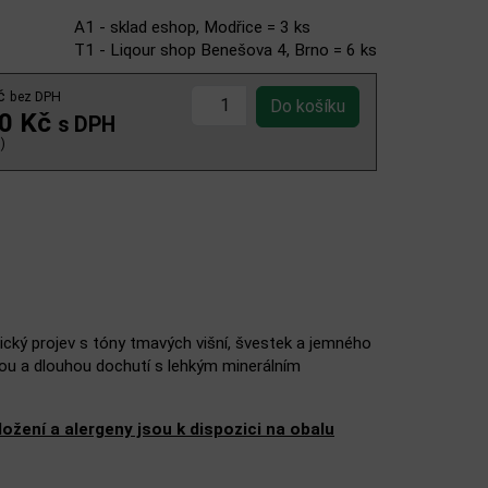
A1 - sklad eshop, Modřice = 3 ks
T1 - Liqour shop Benešova 4, Brno = 6 ks
Kč
bez DPH
00 Kč
s DPH
)
ický projev s tóny tmavých višní, švestek a jemného
rou a dlouhou dochutí s lehkým minerálním
žení a alergeny jsou k dispozici na obalu