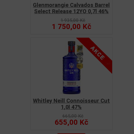
Glenmorangie Calvados Barrel
Select Release 12YO 0,7l 46%
1 935,00 Kč
1 750,00 Kč
Whitley Neill Connoisseur Cut
1,0l 47%
665,00 Kč
655,00 Kč