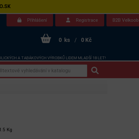
O.SK
Přihlášení
Registrace
B2B Velkoo
0
ks
/
0 Kč
LICKÝCH A TABÁKOVÝCH VÝROBKŮ LIDEM MLADŠÍ 18 LET!
Kontakt
Dotazy
1.5 Kg