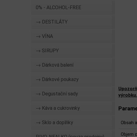
0% - ALCOHOL-FREE
→ DESTILÁTY
→ VÍNA
→ SIRUPY
→ Dárková balení
→ Dárkové poukazy
Upozorň
→ Degustační sady
výrobku
→ Káva a cukrovinky
Parame
→ Sklo a doplňky
Obsah a
Objem o
PIVO, NEALKO (pouze prodejny)