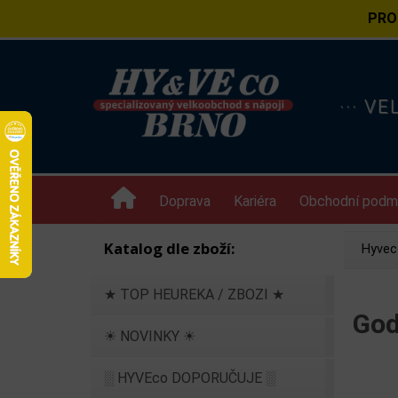
PRO
··· V
Doprava
Kariéra
Obchodní podm
Katalog dle zboží:
Hyvec
★ TOP HEUREKA / ZBOZI ★
God
☀ NOVINKY ☀
░ HYVEco DOPORUČUJE ░