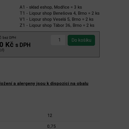
A1 - sklad eshop, Modřice = 3 ks
T1 - Liqour shop Benešova 4, Brno = 2 ks
V1 - Liqour shop Veselá 5, Brno = 2 ks
Z1 - Liqour shop Tábor 36, Brno = 2 ks
Kč
bez DPH
00 Kč
s DPH
/l)
žení a alergeny jsou k dispozici na obalu
12
0,75