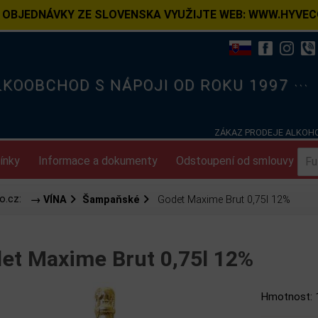
 OBJEDNÁVKY ZE SLOVENSKA VYUŽIJTE WEB: WWW.HYVEC
ELKOOBCHOD S NÁPOJI OD ROKU 1997 ···
ZÁKAZ PRODEJE ALKOHO
ínky
Informace a dokumenty
Odstoupení od smlouvy
o.cz:
→ VÍNA
Šampaňské
Godet Maxime Brut 0,75l 12%
et Maxime Brut 0,75l 12%
Hmotnost: 