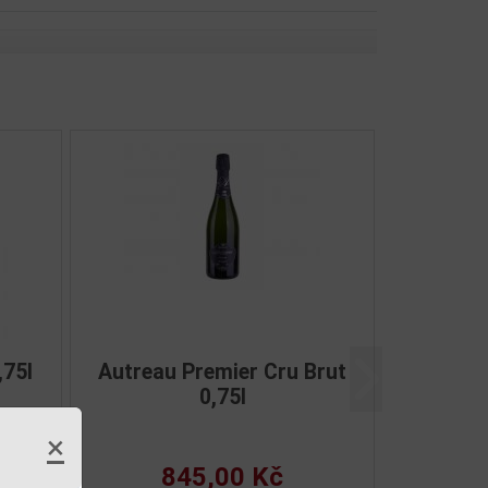
Brut
Nicolas Feuillatte
Další
5l
Champagne Brut Reserve
Exclusive 0,75l 12%
×
808,00 Kč