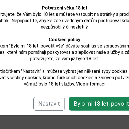
Skladem
Skladem
Potvrzení věku 18 let
rzujete, že Vám bylo 18 let a můžete vstoupit na stránky s pro
Detail
Detail
oholu. Nepřipustíte, aby ke zde uvedeným datům přistupoval kdo
nezpůsobilý či nezletilý.
Cookies policy
kem "Bylo mi 18 let, povolit vše" dáváte souhlas se zpracování
e zařazeno v těchto kategoriích:
es, které nám pomáhají poskytovat a zlepšovat naše služby a z
/sampanske
potvrzujete, že vám již bylo 18 let.
tlačítkem "Nastavit" si můžete vybrat jen některé typy cookies
Zpět
vat všechny cookies, kromě funkčních cookies a zároveň potvrzu
vám již bylo 18 let.služby.
Více informací
Nastavit
Bylo mi 18 let, povoli