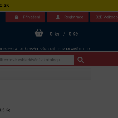
O.SK
Přihlášení
Registrace
B2B Velkoo
0
ks
/
0 Kč
LICKÝCH A TABÁKOVÝCH VÝROBKŮ LIDEM MLADŠÍ 18 LET!
Kontakt
Dotazy
1.5 Kg