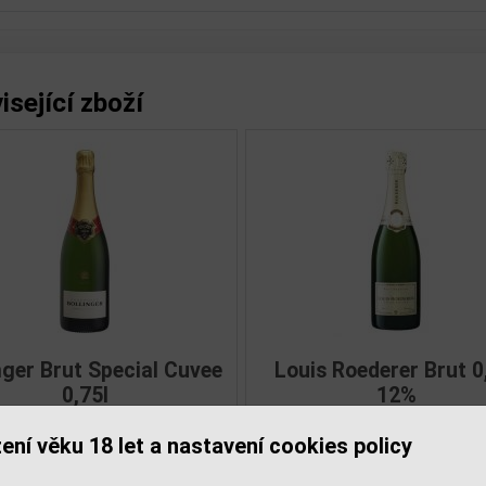
isející zboží
réau Champagne Demi
Autréau Champagne 
í
sec 0,75l
Blanc de Blancs 0,7
ení věku 18 let a nastavení cookies policy
793,00 Kč
877,00 Kč