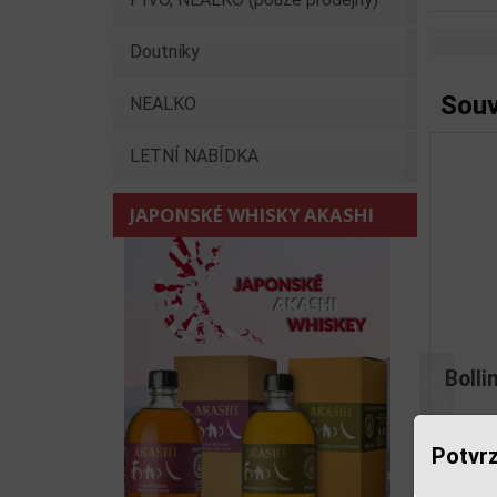
Doutníky
Souv
NEALKO
LETNÍ NABÍDKA
JAPONSKÉ WHISKY AKASHI
Aut
Předchoz
Potvrz