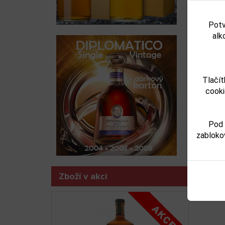
Potv
alk
Tlačít
Zboží j
cooki
-
vina
Pod 
zabloko
Zboží v akci