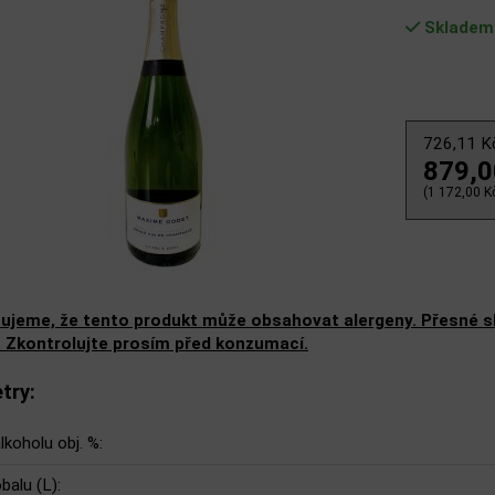
Skladem
726,11 
879,
(1 172,00 Kč
ujeme, že tento produkt může obsahovat alergeny. Přesné slo
. Zkontrolujte prosím před konzumací.
try:
lkoholu obj. %:
balu (L):