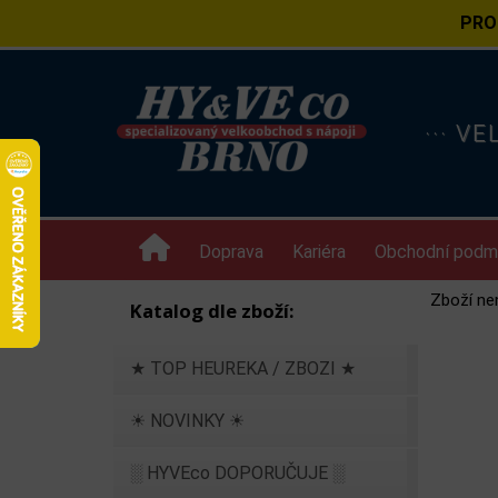
PRO
··· V
Doprava
Kariéra
Obchodní podm
Zboží ne
Katalog dle zboží:
★ TOP HEUREKA / ZBOZI ★
☀ NOVINKY ☀
░ HYVEco DOPORUČUJE ░