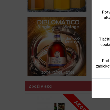
Potv
alk
Tlačít
cooki
Pod 
zabloko
Zboží v akci