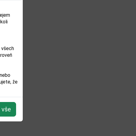
dejem
koli
m všech
ároveň
 nebo
jete, že
t vše