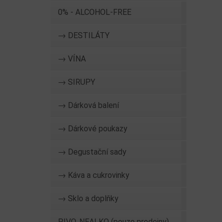
0% - ALCOHOL-FREE
→ DESTILÁTY
→ VÍNA
→ SIRUPY
→ Dárková balení
→ Dárkové poukazy
→ Degustační sady
→ Káva a cukrovinky
→ Sklo a doplňky
PIVO, NEALKO (pouze prodejny)