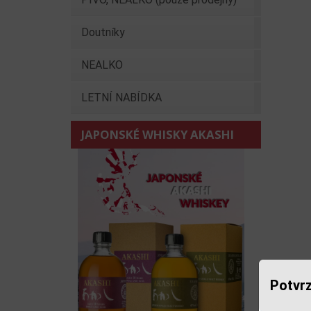
Doutníky
NEALKO
LETNÍ NABÍDKA
JAPONSKÉ WHISKY AKASHI
Potvrz