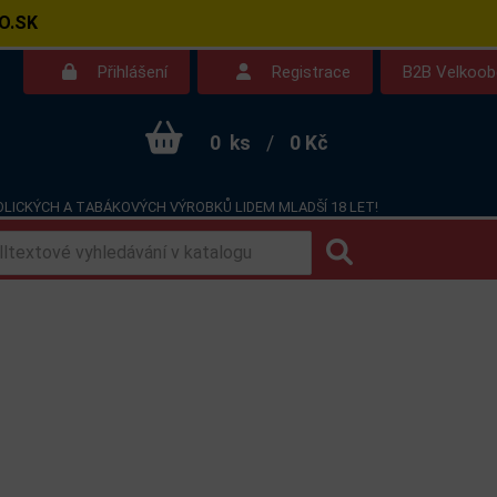
O.SK
Přihlášení
Registrace
B2B Velkoo
0
ks
/
0 Kč
LICKÝCH A TABÁKOVÝCH VÝROBKŮ LIDEM MLADŠÍ 18 LET!
Kontakt
Dotazy