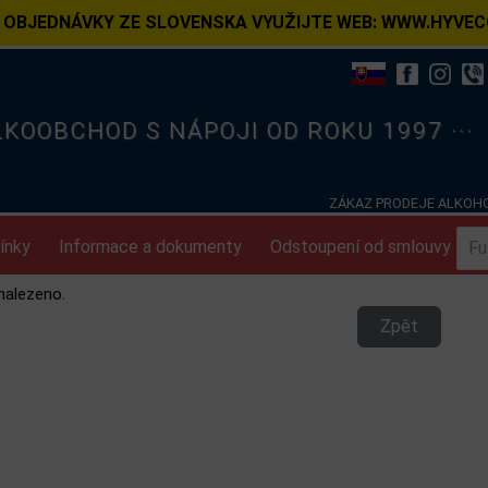
 OBJEDNÁVKY ZE SLOVENSKA VYUŽIJTE WEB: WWW.HYVEC
ELKOOBCHOD S NÁPOJI OD ROKU 1997 ···
ZÁKAZ PRODEJE ALKOHO
ínky
Informace a dokumenty
Odstoupení od smlouvy
nalezeno.
Zpět