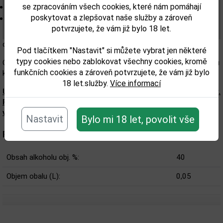
Barva: intenzivní jantarová barva se zlatými odlesky
se zpracováním všech cookies, které nám pomáhají
Aroma: jemná intenzita snižuje sladkost vanilky , která
poskytovat a zlepšovat naše služby a zároveň
potvrzujete, že vám již bylo 18 let.
ve vůni převažuje, spolu s tóny
citrusového ovoce, zeleného jablka a dřeva
Pod tlačítkem "Nastavit" si můžete vybrat jen některé
typy cookies nebo zablokovat všechny cookies, kromě
Chuť: zakulacená s tóny nasládlého koření, citrusů, dřeva a doteku
funkčních cookies a zároveň potvrzujete, že vám již bylo
kůže
18 let.služby.
Více informací
Upozorňujeme, že tento produkt může obsahovat alergeny.
Přesné složení a alergeny jsou k dispozici na obalu
výrobku. Zkontrolujte prosím před konzumací.
Nastavit
Bylo mi 18 let, povolit vše
Parametry:
Obsah alkoholu obj. %:
40
Objem obalu (L):
0,05