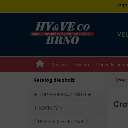
PRO
··· V
Doprava
Kariéra
Obchodní podm
Katalog dle zboží:
Hyvec
★ TOP HEUREKA / ZBOZI ★
Cro
☀ NOVINKY ☀
░ HYVEco DOPORUČUJE ░