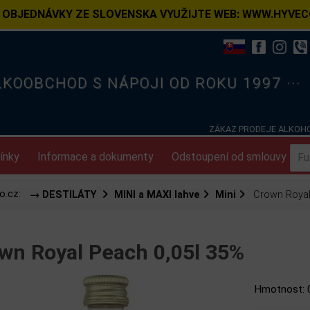
 OBJEDNÁVKY ZE SLOVENSKA VYUŽIJTE WEB: WWW.HYVEC
ELKOOBCHOD S NÁPOJI OD ROKU 1997 ···
ZÁKAZ PRODEJE ALKOHO
ínky
Informace a dokumenty
Odstoupení od smlouvy
o.cz:
→ DESTILÁTY
MINI a MAXI lahve
Mini
Crown Royal 
wn Royal Peach 0,05l 35%
Hmotnost: 