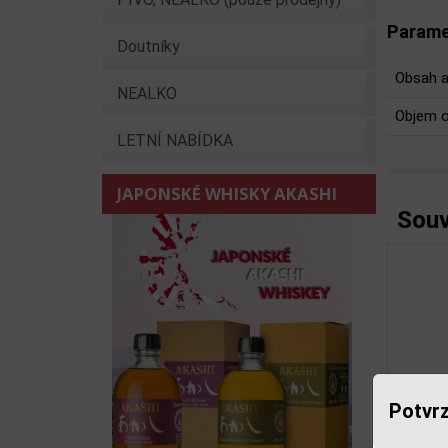
Parame
Doutníky
Obsah a
NEALKO
Objem o
LETNÍ NABÍDKA
JAPONSKÉ WHISKY AKASHI
Souv
Potvrz