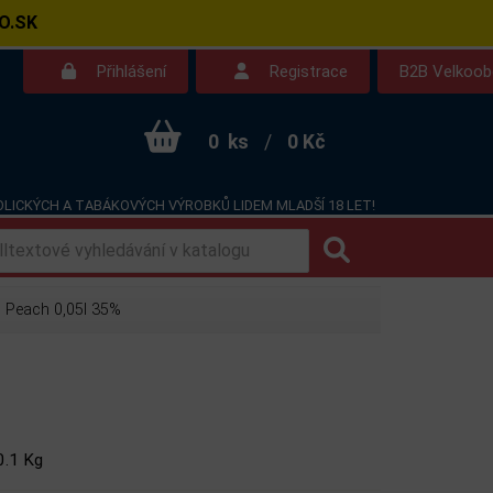
O.SK
Přihlášení
Registrace
B2B Velkoo
0
ks
/
0 Kč
LICKÝCH A TABÁKOVÝCH VÝROBKŮ LIDEM MLADŠÍ 18 LET!
Kontakt
Dotazy
Peach 0,05l 35%
0.1 Kg