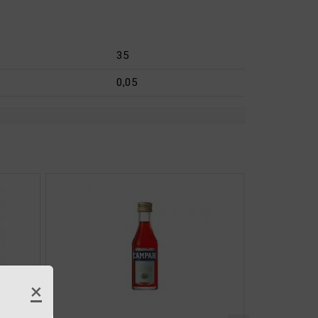
35
0,05
×