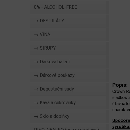
0% - ALCOHOL-FREE
→ DESTILÁTY
→ VÍNA
→ SIRUPY
→ Dárková balení
→ Dárkové poukazy
Popis:
→ Degustační sady
Crown Ro
sladkost
→ Káva a cukrovinky
šťavnatou
charakte
→ Sklo a doplňky
Upozorň
výrobku
PIVO, NEALKO (pouze prodejny)