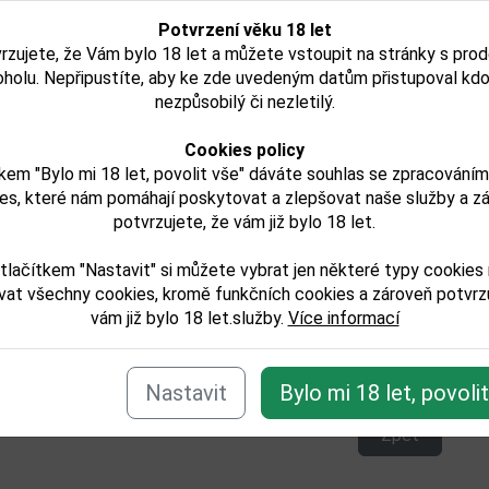
05l 25%
MINI Edradour 12YO 0,05l
MINI
Potvrzení věku 18 let
í
46%
rzujete, že Vám bylo 18 let a můžete vstoupit na stránky s pro
oholu. Nepřipustíte, aby ke zde uvedeným datům přistupoval kdo
nezpůsobilý či nezletilý.
č
206,00 Kč
Cookies policy
Skladem
kem "Bylo mi 18 let, povolit vše" dáváte souhlas se zpracování
Detail
es, které nám pomáhají poskytovat a zlepšovat naše služby a z
potvrzujete, že vám již bylo 18 let.
tlačítkem "Nastavit" si můžete vybrat jen některé typy cookies
vat všechny cookies, kromě funkčních cookies a zároveň potvrzu
vám již bylo 18 let.služby.
Více informací
e zařazeno v těchto kategoriích:
laty/mini-a-maxi-lahve/mini
ilaty/whisky
Nastavit
Bylo mi 18 let, povoli
Zpět