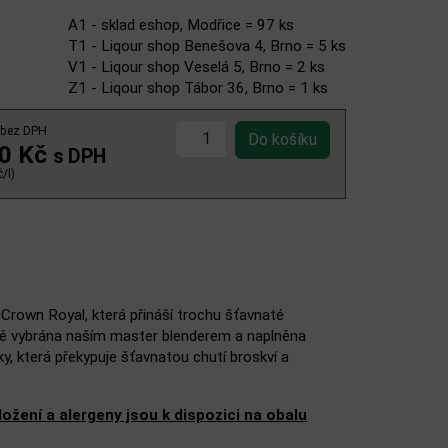
A1 - sklad eshop, Modřice = 97 ks
T1 - Liqour shop Benešova 4, Brno = 5 ks
V1 - Liqour shop Veselá 5, Brno = 2 ks
Z1 - Liqour shop Tábor 36, Brno = 1 ks
bez DPH
00 Kč
s DPH
/l)
Crown Royal, která přináší trochu šťavnaté
ivě vybrána naším master blenderem a naplněna
y, která překypuje šťavnatou chutí broskví a
žení a alergeny jsou k dispozici na obalu