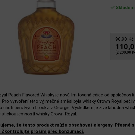
Skladem
90,90 Kč
110,
(2 200,00 Kč
yal Peach Flavored Whisky je nová limitovaná edice od společnosti 
i. Pro vytvoření této výjimečné směsi byla whisky Crown Royal pečl
 chutí čerstvých broskví z Georgie. Výsledkem je živě lahodná whisk
ristickou jemností whisky Crown Royal.
ujeme, že tento produkt může obsahovat alergeny. Přesné slo
. Zkontrolujte prosím před konzumací.