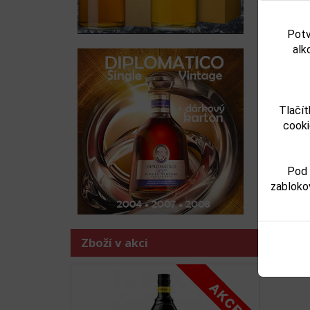
MINI Calvados Ch du Breuil
MINI Campari 0,
Předchoz
VSOP 0,03l 40%
Potv
alk
74,00 Kč
55,00 K
Není skladem
Skladem
Tlačít
Detail
Detail
cooki
Pod 
zabloko
Zboží j
-
desti
-
dest
Zboží v akci