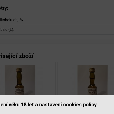
try:
lkoholu obj. %:
balu (L):
isející zboží
ení věku 18 let a nastavení cookies policy