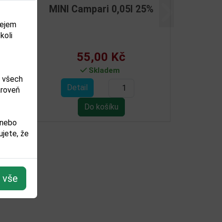
 Gin Citadelle 0,05l 44%
MINI Gin Cotswolds 0
Další
46%
dejem
koli
116,00 Kč
131,00 Kč
Skladem
Není skladem
m všech
Detail
Detail
ároveň
 nebo
jete, že
t vše