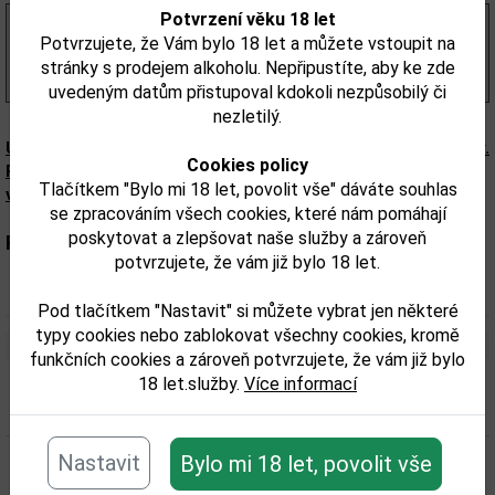
Potvrzení věku 18 let
38,84 Kč
bez DPH
Potvrzujete, že Vám bylo 18 let a můžete vstoupit na
47,00 Kč
s DPH
stránky s prodejem alkoholu. Nepřipustíte, aby ke zde
(132,00 Kč/l)
uvedeným datům přistupoval kdokoli nezpůsobilý či
nezletilý.
Upozorňujeme, že tento produkt může obsahovat alergeny.
Cookies policy
Přesné složení a alergeny jsou k dispozici na obalu
Tlačítkem "Bylo mi 18 let, povolit vše" dáváte souhlas
výrobku. Zkontrolujte prosím před konzumací.
se zpracováním všech cookies, které nám pomáhají
poskytovat a zlepšovat naše služby a zároveň
Parametry:
potvrzujete, že vám již bylo 18 let.
Interní data:
0,355
Pod tlačítkem "Nastavit" si můžete vybrat jen některé
typy cookies nebo zablokovat všechny cookies, kromě
funkčních cookies a zároveň potvrzujete, že vám již bylo
18 let.služby.
Více informací
Související zboží
Nastavit
Bylo mi 18 let, povolit vše