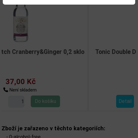
,2 sklo
Tonic Double Dutch Cucumber&Water
0,2l sklo
37,00 Kč
Není skladem
Detail
Zboží je zařazeno v těchto kategoriích:
-
0-alcohol-free