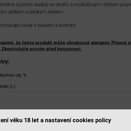
řeněná a přesto sladká, se skořicí a muškátovým oříškem propl
vým jablkem a sladkým sladem.
řetrvávající závěr s kakaem a kořením.
ujeme, že tento produkt může obsahovat alergeny. Přesné slo
. Zkontrolujte prosím před konzumací.
try:
lkoholu obj. %:
balu (L):
isející zboží
ení věku 18 let a nastavení cookies policy