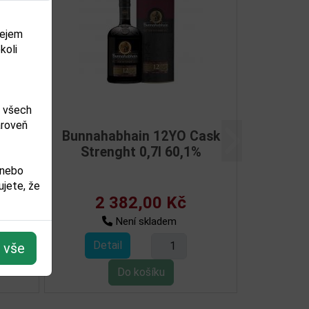
dejem
koli
m všech
ároveň
 0,7l
Bunnahabhain Moine Tokaji
Další
2004 0,7l 52,2%
 nebo
jete, že
č
6 420,00 Kč
Skladem
Detail
t vše