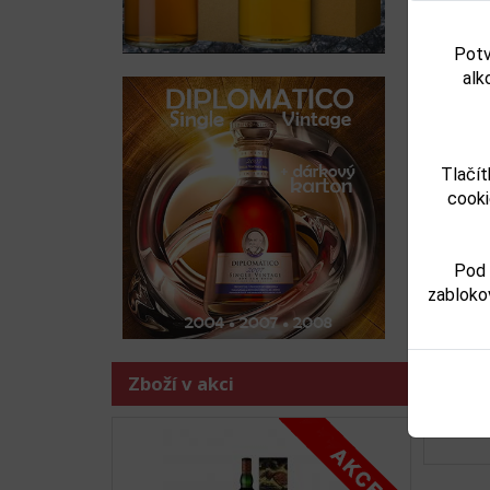
Potv
alk
Tlačít
cooki
B
Předchoz
Pod 
zabloko
Zboží v akci