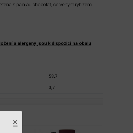
etená s pain au chocolat, červeným rybízem,
žení a alergeny jsou k dispozici na obalu
58,7
0,7
×