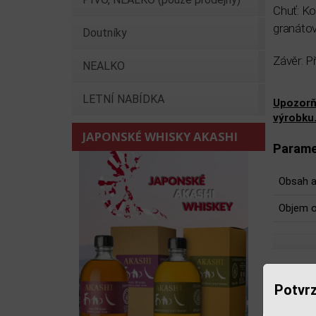
Chuť: Ko
granáto
Doutníky
Závěr: P
NEALKO
LETNÍ NABÍDKA
Upozorň
výrobku
JAPONSKÉ WHISKY AKASHI
Parame
Obsah a
Objem o
Souv
Potvrz