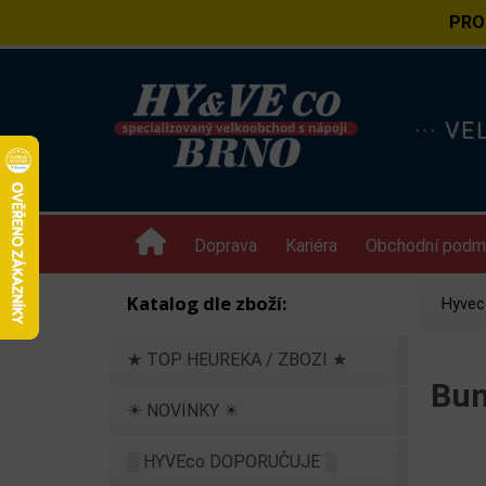
PRO
··· V
Doprava
Kariéra
Obchodní podm
Katalog dle zboží:
Hyvec
★ TOP HEUREKA / ZBOZI ★
Bun
☀ NOVINKY ☀
░ HYVEco DOPORUČUJE ░