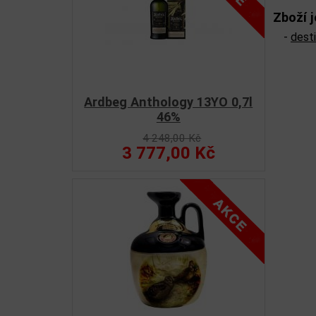
Zboží j
-
dest
Ardbeg Anthology 13YO 0,7l
46%
4 248,00 Kč
3 777,00 Kč