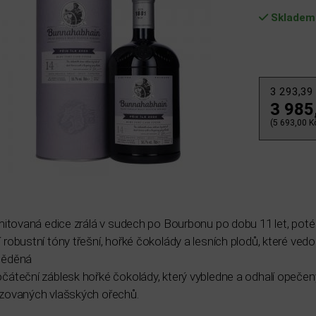
Skladem
3 293,39
3 985
(5 693,00 Kč
imitovaná edice zrálá v sudech po Bourbonu po dobu 11 let, po
 robustní tóny třešní, hořké čokolády a lesních plodů, které vedo
měděná
čáteční záblesk hořké čokolády, který vybledne a odhalí opečen
zovaných vlašských ořechů.