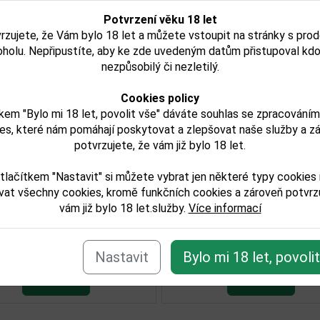
Potvrzení věku 18 let
rzujete, že Vám bylo 18 let a můžete vstoupit na stránky s pro
oholu. Nepřipustíte, aby ke zde uvedeným datům přistupoval kdo
nezpůsobilý či nezletilý.
Cookies policy
kem "Bylo mi 18 let, povolit vše" dáváte souhlas se zpracování
es, které nám pomáhají poskytovat a zlepšovat naše služby a z
unnahabhain 14YO Ruby
Bunnahabhain 17YO
potvrzujete, že vám již bylo 18 let.
í
Port Cask 0,7l 58,7%
52,6%
tlačítkem "Nastavit" si můžete vybrat jen některé typy cookies
vat všechny cookies, kromě funkčních cookies a zároveň potvrzu
3 985,00 Kč
6 250,00 K
vám již bylo 18 let.služby.
Více informací
Skladem
Skladem
Detail
Detail
Nastavit
Bylo mi 18 let, povoli