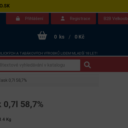
O.SK
Přihlášení
Registrace
B2B Velkoo
0
ks
/
0 Kč
LICKÝCH A TABÁKOVÝCH VÝROBKŮ LIDEM MLADŠÍ 18 LET!
Kontakt
Dotazy
sk 0,7l 58,7%
 0,7l 58,7%
1.4 Kg