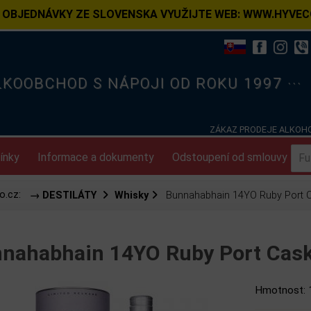
 OBJEDNÁVKY ZE SLOVENSKA VYUŽIJTE WEB: WWW.HYVEC
ELKOOBCHOD S NÁPOJI OD ROKU 1997 ···
ZÁKAZ PRODEJE ALKOHO
ínky
Informace a dokumenty
Odstoupení od smlouvy
o.cz:
→ DESTILÁTY
Whisky
Bunnahabhain 14YO Ruby Port Ca
nahabhain 14YO Ruby Port Cask
Hmotnost: 