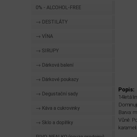
0% - ALCOHOL-FREE
→ DESTILÁTY
→ VÍNA
→ SIRUPY
→ Dárková balení
→ Dárkové poukazy
Popis:
→ Degustační sady
14letá l
Dominují
→ Káva a cukrovinky
Barva: 
Vůně: Po
→ Sklo a doplňky
karameli
PIVO, NEALKO (pouze prodejny)