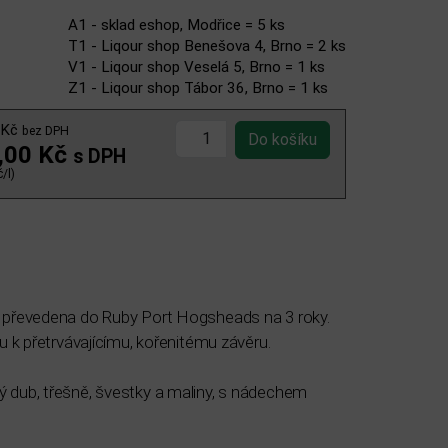
A1 - sklad eshop, Modřice = 5 ks
T1 - Liqour shop Benešova 4, Brno = 2 ks
V1 - Liqour shop Veselá 5, Brno = 1 ks
Z1 - Liqour shop Tábor 36, Brno = 1 ks
 Kč
bez DPH
,00 Kč
s DPH
/l)
té převedena do Ruby Port Hogsheads na 3 roky.
u k přetrvávajícímu, kořenitému závěru.
ý dub, třešně, švestky a maliny, s nádechem