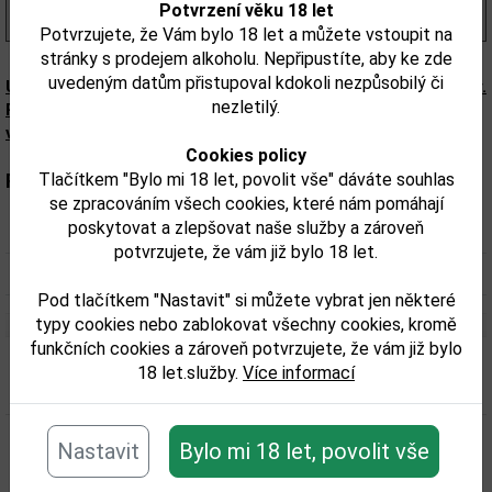
Potvrzení věku 18 let
(1 543,00 Kč/l)
Potvrzujete, že Vám bylo 18 let a můžete vstoupit na
stránky s prodejem alkoholu. Nepřipustíte, aby ke zde
uvedeným datům přistupoval kdokoli nezpůsobilý či
Upozorňujeme, že tento produkt může obsahovat alergeny.
nezletilý.
Přesné složení a alergeny jsou k dispozici na obalu
výrobku. Zkontrolujte prosím před konzumací.
Cookies policy
Tlačítkem "Bylo mi 18 let, povolit vše" dáváte souhlas
Parametry:
se zpracováním všech cookies, které nám pomáhají
poskytovat a zlepšovat naše služby a zároveň
Obsah alkoholu obj. %:
50
potvrzujete, že vám již bylo 18 let.
Objem obalu (L):
0,7
Pod tlačítkem "Nastavit" si můžete vybrat jen některé
typy cookies nebo zablokovat všechny cookies, kromě
funkčních cookies a zároveň potvrzujete, že vám již bylo
18 let.služby.
Více informací
Související zboží
Nastavit
Bylo mi 18 let, povolit vše