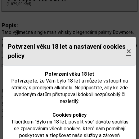
(1 879,00 Kč/l)
Popis:
Tato výjimečná single malt whisky z legendární palírny Bowmore,
založené v roce 1779 na ostrově Islay, představuje jedinečné
spojení tradičního řemesla a inovativního zušlechťování. Bowmore
Potvrzení věku 18 let a nastavení cookies
×
je po celém světě uznáváno pro svůj nezaměnitelný kouřový,
policy
mořský charakter – a právě tato 14letá edice posouvá tento
profil o krok dál.
Potvrzení věku 18 let
Potvrzujete, že Vám bylo 18 let a můžete vstoupit na
stránky s prodejem alkoholu. Nepřipustíte, aby ke zde
Po zrání v klasických dubových sudech získává whisky finální
uvedeným datům přistupoval kdokoli nezpůsobilý či
hloubku díky dodatečnému ležení ve vybraných sudech po
nezletilý.
červeném víně z Bordeaux. Výsledkem je komplexní a bohatý
destilát, kde se ovocné tóny vína dokonale snoubí s jemným
Cookies policy
rašelinovým kouřem, slaností a nádechem tmavého ovoce.
Tlačítkem "Bylo mi 18 let, povolit vše" dáváte souhlas
se zpracováním všech cookies, které nám pomáhají
poskytovat a zlepšovat naše služby a zároveň