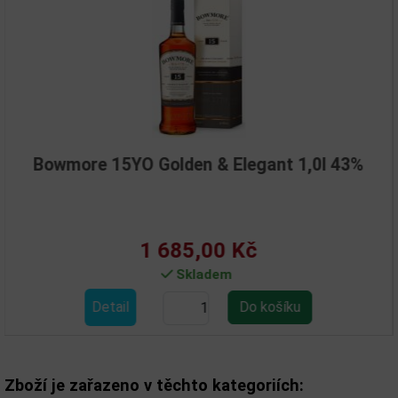
15YO Golden & Elegant 1,0l 43%
1 685,00 Kč
Skladem
tail
Det
Zboží je zařazeno v těchto kategoriích: