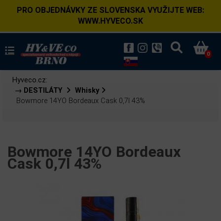
PRO OBJEDNÁVKY ZE SLOVENSKA VYUŽIJTE WEB:
WWW.HYVECO.SK
0
Hyveco.cz:
→ DESTILÁTY
Whisky
Bowmore 14YO Bordeaux Cask 0,7l 43%
Bowmore 14YO Bordeaux
Cask 0,7l 43%