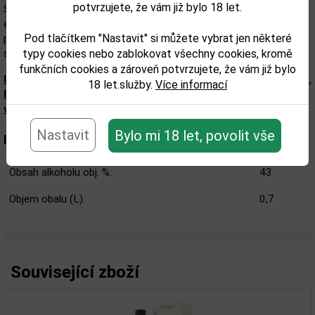
potvrzujete, že vám již bylo 18 let.
S obsahem alkoholu 43 % obj. nabízí plné, ale vyvážené tělo s
elegantní strukturou a dlouhým dozvukem. Stylové dárkové balení
Pod tlačítkem "Nastavit" si můžete vybrat jen některé
podtrhuje výjimečnost této limitované edice – ideální volba pro
sběratele, znalce i jako luxusní dárek.
typy cookies nebo zablokovat všechny cookies, kromě
funkčních cookies a zároveň potvrzujete, že vám již bylo
Upozorňujeme, že tento produkt může obsahovat alergeny.
18 let.služby.
Více informací
Přesné složení a alergeny jsou k dispozici na obalu
výrobku. Zkontrolujte prosím před konzumací.
Nastavit
Bylo mi 18 let, povolit vše
Parametry:
Obsah alkoholu obj. %:
43
Objem obalu (L):
0,7
Související zboží