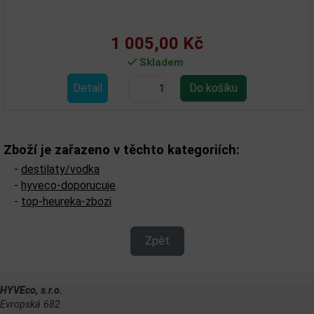
1 005,00 Kč
Skladem
Detail
Zboží je zařazeno v těchto kategoriích:
-
destilaty/vodka
-
hyveco-doporucuje
-
top-heureka-zbozi
Zpět
HYVEco, s.r.o.
Evropská 682