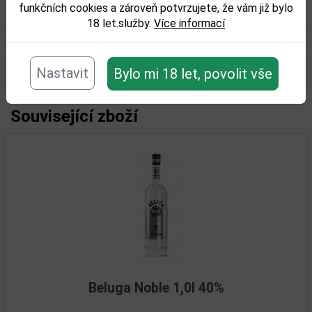
funkčních cookies a zároveň potvrzujete, že vám již bylo
Obsah alkoholu obj. %:
40
18 let.služby.
Více informací
Objem obalu (L):
0,7
Nastavit
Bylo mi 18 let, povolit vše
Související zboží
Beluga Noble 1,0l 40%