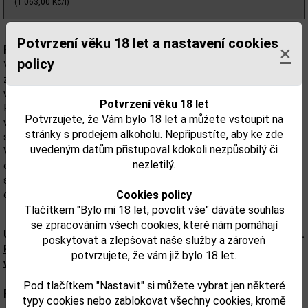
(1 063,00 Kč/l)
Potvrzení věku 18 let a nastavení cookies
×
Popis:
policy
Vodka Beluga je mistrovské dílo ve výrobě vodky. Vyžaduje
zvláštní technologický proces ve vytváření tohoto výrobku, dále
velké množství ruční práce a pečlivé zpracování každého prvku.
Potvrzení věku 18 let
Recept na Beluga Vodku je jedinečný a velmi složitý. Proces
Potvrzujete, že Vám bylo 18 let a můžete vstoupit na
výroby této vodky trvá až tři měsíce. Při výrobě je používáno
stránky s prodejem alkoholu. Nepřipustíte, aby ke zde
sladových enzymů, které pomáhají výrazně zlepšit chuť Beluga.
uvedeným datům přistupoval kdokoli nezpůsobilý či
Vodka Beluga je zpracována málosériově, produkuje se pouze
nezletilý.
omezené množství. Vodka Beluga je plněna do láhví až poté, co
se naplno usadí a nabyde celistvosti chutě. Jedná se proto o
exkluzivní produkt.
Cookies policy
Tlačítkem "Bylo mi 18 let, povolit vše" dáváte souhlas
se zpracováním všech cookies, které nám pomáhají
Upozorňujeme, že tento produkt může obsahovat alergeny.
poskytovat a zlepšovat naše služby a zároveň
Přesné složení a alergeny jsou k dispozici na obalu
potvrzujete, že vám již bylo 18 let.
výrobku. Zkontrolujte prosím před konzumací.
Pod tlačítkem "Nastavit" si můžete vybrat jen některé
Parametry:
typy cookies nebo zablokovat všechny cookies, kromě