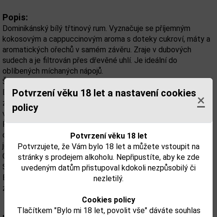
Popis:
Dominikánský bílý třtinový rum. Vyznačuje se příjemným
kokosovým a cappuccinovým aroma s doteky cukroví, máty a
aromatických ořechů v samém závěru. Zraje v dubových
sudech a je filtrován přes dřevěné uhlí. Je ideální do
oblíbených míchaných nápojů.
Španěl narozený na Mallorce Julian Barceló dorazil do
Potvrzení věku 18 let a nastavení cookies
Dominikánské republiky v roce 1929, aby zde o rok později
×
založil destilérku. Vybral jsi město San Pedro de Macaris na
policy
východě ostrova, kde se dodnes jeho proslulé rumy vyrábějí.
Řada rumů Ron Barceló se postupně rozšiřovala a v
osmdesátých letech devatenáctého století se stala značka
Potvrzení věku 18 let
jednou z nejpopulárnějších. Dnes do řady rumů Barceló patří:
Potvrzujete, že Vám bylo 18 let a můžete vstoupit na
Gran Platinum, Gran Anejo, Anejo, Gold, White a Cream Barceló.
stránky s prodejem alkoholu. Nepřipustíte, aby ke zde
Společnost také získala v roce 2000 prestižní ocenní od
uvedeným datům přistupoval kdokoli nezpůsobilý či
Brevage Testing Institute of Chicago (Chicagský institut na
nezletilý.
zkoumání nápojů).
Cookies policy
Tlačítkem "Bylo mi 18 let, povolit vše" dáváte souhlas