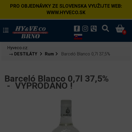
PRO OBJEDNÁVKY ZE SLOVENSKA VYUŽIJTE WEB:
WWW.HYVECO.SK
0
Hyveco.cz:
→ DESTILÁTY
Rum
Barceló Blanco 0,7l 37,5%
Barceló Blanco 0,7l 37,5%
-
VYPRODÁNO !