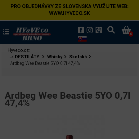
PRO OBJEDNÁVKY ZE SLOVENSKA VYUŽIJTE WEB:
WWW.HYVECO.SK
0
Hyveco.cz:
→ DESTILÁTY
Whisky
Skotská
Ardbeg Wee Beastie 5YO 0,7l 47,4%
Ardbeg Wee Beastie 5YO 0,7l
47,4%