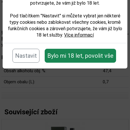
Značka: Ardbeg
potvrzujete, že vám již bylo 18 let.
Pod tlačítkem "Nastavit" si můžete vybrat jen některé
typy cookies nebo zablokovat všechny cookies, kromě
funkčních cookies a zároveň potvrzujete, že vám již bylo
Upozorňujeme, že tento produkt může obsahovat alergeny.
18 let.služby.
Více informací
Přesné složení a alergeny jsou k dispozici na obalu
výrobku. Zkontrolujte prosím před konzumací.
Nastavit
Bylo mi 18 let, povolit vše
Parametry:
Obsah alkoholu obj. %:
47,4
Objem obalu (L):
0,7
Související zboží