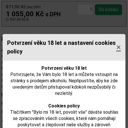
871,90 Kč
bez DPH
1 055,00 Kč
s DPH
(1 507,00 Kč/l)
Popis:
Potvrzení věku 18 let a nastavení cookies
×
palírka Ardbeg má v historii
policy
Ardbeg Wee Beastie 5YO 0,7l 47,4% -
svého lahvování množství nevysvětlitelných kreatur. O té poslední
se říká, že vylezla přímo z rašelinových borků..ačkoliv jí je 5 let,
Potvrzení věku 18 let
intenzivní kouřovitost této mladé příšery se dokáže pěkně
zakousnout! Tato surovost zárověň umožní odvážlivcům dostat
Potvrzujete, že Vám bylo 18 let a můžete vstoupit na
se o krok blíže k destilačním kolonám, o krok blíže k podstatě
stránky s prodejem alkoholu. Nepřipustíte, aby ke zde
Ardbeg whisky.
uvedeným datům přistupoval kdokoli nezpůsobilý či
nezletilý.
Informace
Obsah alkoholu: 47,4%
Cookies policy
Obsah lahve: 0,7l
Tlačítkem "Bylo mi 18 let, povolit vše" dáváte souhlas
se zpracováním všech cookies, které nám pomáhají
Země původu: Skotsko
poskytovat a zlepšovat naše služby a zároveň