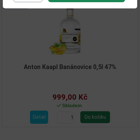
Anton Kaapl Banánovice 0,5l 47%
999,00 Kč
Skladem
Detail