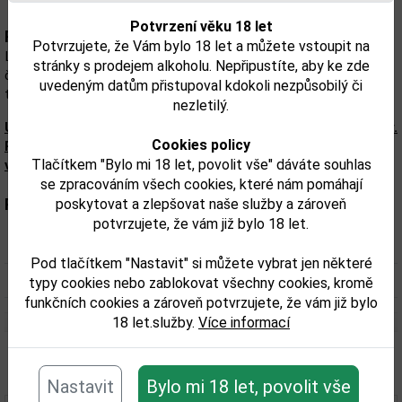
Potvrzení věku 18 let
Popis:
Potvrzujete, že Vám bylo 18 let a můžete vstoupit na
Limitka, která stojí za hřích. Uvádíme na trh limitovanou edici 308
stránky s prodejem alkoholu. Nepřipustíte, aby ke zde
číslovaných lahví. Banánovice - sladká, voňavá, z ručně loupaných
uvedeným datům přistupoval kdokoli nezpůsobilý či
téměř dvou tun zralých banánů s láskou vyráběná
nezletilý.
Upozorňujeme, že tento produkt může obsahovat alergeny.
Cookies policy
Přesné složení a alergeny jsou k dispozici na obalu
Tlačítkem "Bylo mi 18 let, povolit vše" dáváte souhlas
výrobku. Zkontrolujte prosím před konzumací.
se zpracováním všech cookies, které nám pomáhají
Parametry:
poskytovat a zlepšovat naše služby a zároveň
potvrzujete, že vám již bylo 18 let.
Obsah alkoholu obj. %:
47
Pod tlačítkem "Nastavit" si můžete vybrat jen některé
Objem obalu (L):
0,5
typy cookies nebo zablokovat všechny cookies, kromě
funkčních cookies a zároveň potvrzujete, že vám již bylo
18 let.služby.
Více informací
Související zboží
Nastavit
Bylo mi 18 let, povolit vše