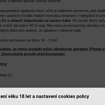
jedné z hlavních postav tohoto vinařství.
nepopsatelně opulentní chuti i vůně je nádherně sametové, plné sla
tním závěre.m Vzniklo tradiční metodou Amarone z nejlepších hroz
 5% v oblasti Valpolicella na severu Itálie
. Při výrobě tímto zp
 ztratít tak kolem 40 % vody. Díky tomu se koncentrují všechny chuť
ských dubových sudech. Je zabaleno v dárkové tubě.
možné archivovat po dobu 10 - 15 let.
ujeme, že tento produkt může obsahovat alergeny. Přesné slo
. Zkontrolujte prosím před konzumací.
try:
balu (L):
ení věku 18 let a nastavení cookies policy
isející zboží