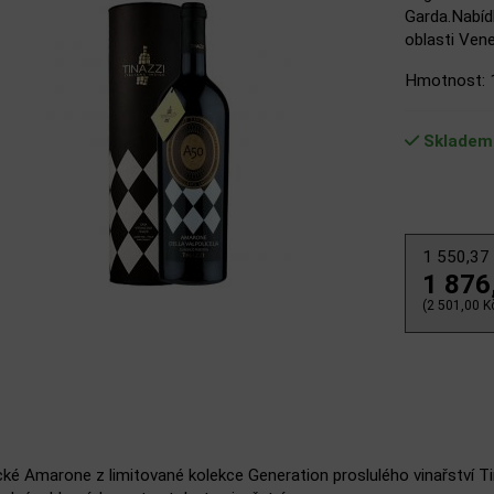
Garda.Nabídk
oblasti Venet
Hmotnost: 
Skladem
1 550,37
1 876
(2 501,00 Kč
cké Amarone z limitované kolekce Generation proslulého vinařství T