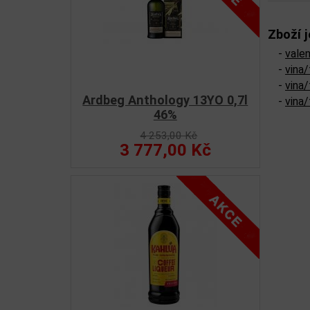
Zboží j
-
vale
-
vina/
-
vina/
Ardbeg Anthology 13YO 0,7l
-
vina/
46%
4 253,00 Kč
3 777,00 Kč