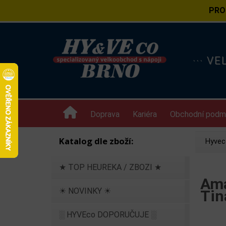
PRO
··· V
Doprava
Kariéra
Obchodní podm
Katalog dle zboží:
Hyvec
★ TOP HEUREKA / ZBOZI ★
Ama
☀ NOVINKY ☀
Tin
░ HYVEco DOPORUČUJE ░