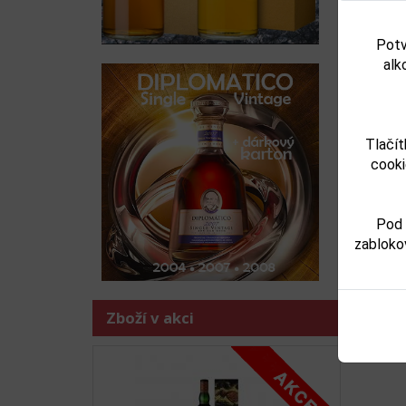
Potv
alk
Tlačít
cooki
T
Předchoz
T
Pod 
zabloko
Zboží v akci