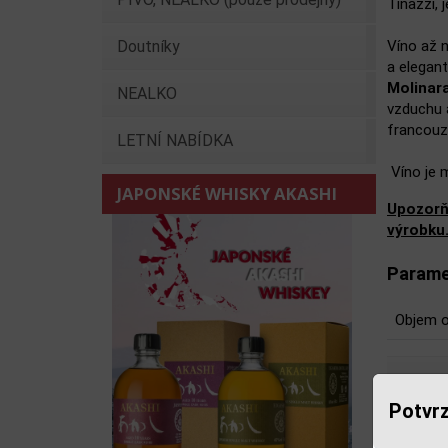
Tinazzi, 
Doutníky
Víno až 
a elegan
Molinara
NEALKO
vzduchu a
francouz
LETNÍ NABÍDKA
Víno je 
JAPONSKÉ WHISKY AKASHI
Upozorň
výrobku
Parame
Objem o
Potvrz
Souv