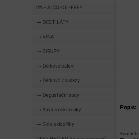
0% - ALCOHOL-FREE
→ DESTILÁTY
→ VÍNA
→ SIRUPY
→ Dárková balení
→ Dárkové poukazy
→ Degustační sady
Popis:
→ Káva a cukrovinky
→ Sklo a doplňky
Fantasti
PIVO, NEALKO (pouze prodejny)