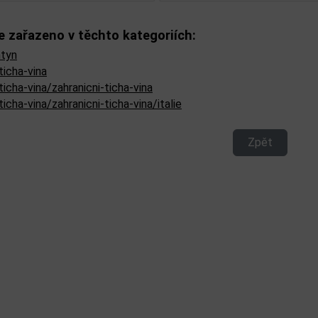
e zařazeno v těchto kategoriích:
ntyn
ticha-vina
ticha-vina/zahranicni-ticha-vina
ticha-vina/zahranicni-ticha-vina/italie
Zpět