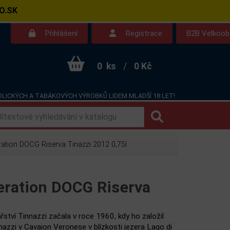
O.SK
Přihlášení
Registrace
B2B Velkoo
0
ks
/
0 Kč
LICKÝCH A TABÁKOVÝCH VÝROBKŮ LIDEM MLADŠÍ 18 LET!
Kontakt
Dotazy
ation DOCG Riserva Tinazzi 2012 0,75l
eration DOCG Riserva
ařství Tinnazzi začala v roce 1960, kdy ho založil
azzi v Cavaion Veronese v blízkosti jezera Lago di