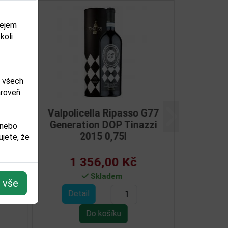
dejem
koli
m všech
ároveň
i
Další
ia
 nebo
75l
jete, že
t vše