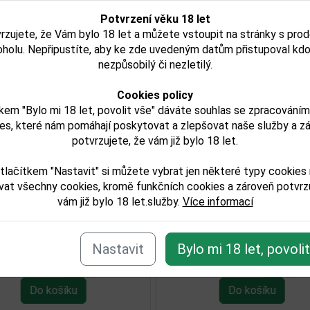
Potvrzení věku 18 let
rzujete, že Vám bylo 18 let a můžete vstoupit na stránky s pro
oholu. Nepřipustíte, aby ke zde uvedeným datům přistupoval kdo
nezpůsobilý či nezletilý.
Cookies policy
kem "Bylo mi 18 let, povolit vše" dáváte souhlas se zpracování
es, které nám pomáhají poskytovat a zlepšovat naše služby a z
potvrzujete, že vám již bylo 18 let.
inazzi Rosso Puglia
Feudo Croce Tinazz
í
orreserro 2016 0,75l
Primitivo di Mandur
tlačítkem "Nastavit" si můžete vybrat jen některé typy cookies
Imperio LXXIV DOP 0,
vat všechny cookies, kromě funkčních cookies a zároveň potvrzu
vám již bylo 18 let.služby.
Více informací
993,00 Kč
540,00 Kč
Skladem
Skladem
Nastavit
Bylo mi 18 let, povoli
Detail
Detail