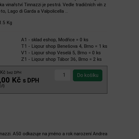
a vinařství Tinnazzi je pestrá. Vedle tradičních vín z
o, Lago di Garda a Valpolicella ...
1.5 Kg
A1 - sklad eshop, Modřice = 0 ks
T1 - Liqour shop Benešova 4, Brno = 1 ks
V1 - Liqour shop Veselá 5, Brno = 0 ks
Z1 - Liqour shop Tábor 36, Brno = 2 ks
 Kč
bez DPH
,00 Kč
s DPH
/l)
inazzi. A50 odkazuje na jméno a rok narození Andrea