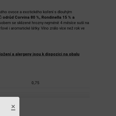
dkého ovoce a exotického koření s dlouhým
nů
odrůd Corvina 80 %, Rondinella 15 % a
ůsobem se sklizené hrozny nejméně 4 měsíce suší na
ové i aromatické látky. Víno zrálo více než rok ve
žení a alergeny jsou k dispozici na obalu
0,75
×