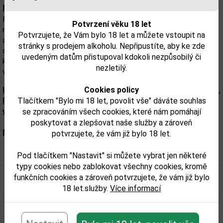
Popis:
Ron Abuelo Añejo 7 Años je bohatá směs panamských rumových
Potvrzení věku 18 let
rezerv starých 7 let. Rumy zrají v sudech po bourbonu z
Potvrzujete, že Vám bylo 18 let a můžete vstoupit na
amerického bílého dubu. Je to první volba pro barmany po celém
stránky s prodejem alkoholu. Nepřipustíte, aby ke zde
světě, vhodná pro přípravu jak aperitivních, tak digestivních
uvedeným datům přistupoval kdokoli nezpůsobilý či
koktejlů. Jeden z mála rumů v kategorii sedmiletých, který je
nezletilý.
vhodný i pro samotné vychutnání.
Cookies policy
Upozorňujeme, že tento produkt může obsahovat alergeny.
Přesné složení a alergeny jsou k dispozici na obalu
Tlačítkem "Bylo mi 18 let, povolit vše" dáváte souhlas
výrobku. Zkontrolujte prosím před konzumací.
se zpracováním všech cookies, které nám pomáhají
poskytovat a zlepšovat naše služby a zároveň
Parametry:
potvrzujete, že vám již bylo 18 let.
Pod tlačítkem "Nastavit" si můžete vybrat jen některé
Obsah alkoholu obj. %:
40
typy cookies nebo zablokovat všechny cookies, kromě
Objem obalu (L):
1
funkčních cookies a zároveň potvrzujete, že vám již bylo
18 let.služby.
Více informací