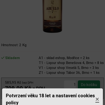
Hmotnost: 2 Kg
Skladem
A1 - sklad eshop, Modřice = 2 ks
T1 - Liqour shop Benešova 4, Brno = 8 ks
V1 - Liqour shop Veselá 5, Brno = 3 ks
Z1 - Liqour shop Tábor 36, Brno = 1 ks
585,95 Kč
bez DPH
709,00 Kč
s DPH
(709,00 Kč/l)
Potvrzení věku 18 let a nastavení cookies
×
policy